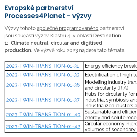
Evropské partnerství
Processes4Planet - výzvy
Výzvy tohoto
společně programovaného
partnerství
jsou součástí výzev
Klastru 4
v oblasti
Destination
1: Climate neutral, circular and digitised
production.
Ve výzvě roku 2023 najdete tato témata
2023-TWIN-TRANSITION-01-31
Energy efficiency break
2023-TWIN-TRANSITION-01-33
Electrification of hig
Modelling industry trans
2023-TWIN-TRANSITION-01-36
and circularity
(RIA)
Hubs for circularity fo
2023-TWIN-TRANSITION-01-37
industrial symbiosis a
industrialized cluster
Sustainable and efficie
2023-TWIN-TRANSITION-01-40
energy and solute rec
Circular economy in pro
2023-TWIN-TRANSITION-01-42
volumes of secondary 