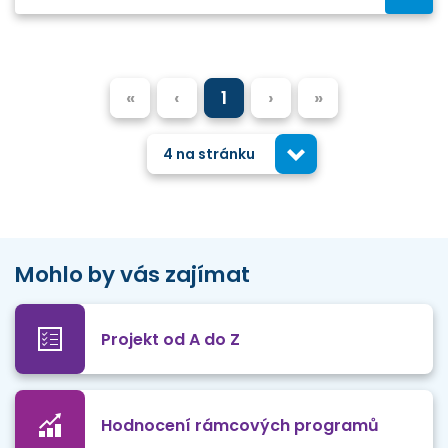
«
‹
1
›
»
4 na stránku
Mohlo by vás zajímat
Projekt od A do Z
Hodnocení rámcových programů