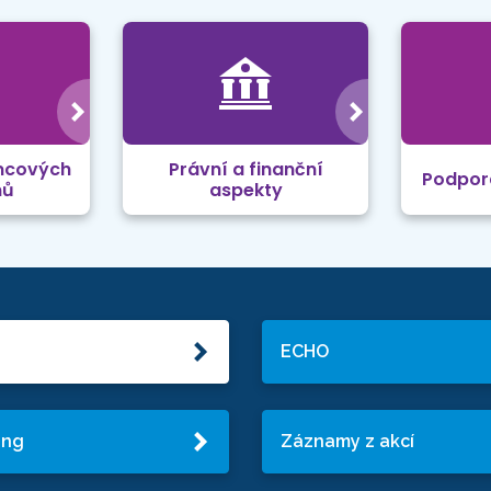
mcových
Právní a finanční
Podpor
mů
aspekty
ECHO
ing
Záznamy z akcí