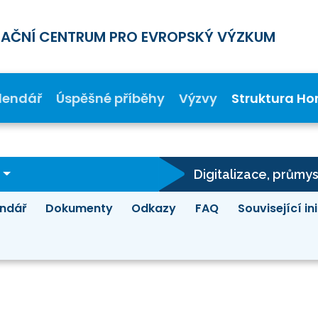
MAČNÍ CENTRUM PRO EVROPSKÝ VÝZKUM
lendář
Úspěšné příběhy
Výzvy
Struktura Ho
ndář
Dokumenty
Odkazy
FAQ
Související in