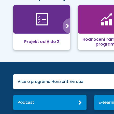
Hodnocení rá
Projekt od A do Z
progra
Více o programu Horizont Evropa
Podcast
E-learn