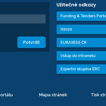
Užitečné odkazy
Funding & Tenders Porta
H2020
Potvrdit
EURAXESS ČR
Vstup do intranetu
Expertní skupina ERC
ortálu
Mapa stránek
Tisk st