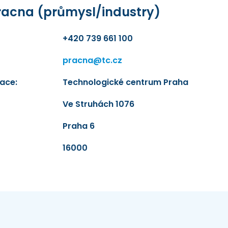
Pracna (průmysl/industry)
+420 739 661 100
pracna@tc.cz
ace:
Technologické centrum Praha
Ve Struhách 1076
Praha 6
16000