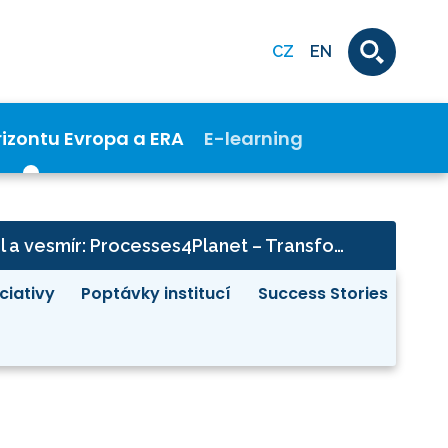
CZ
EN
rizontu Evropa a ERA
E-learning
Digitalizace, průmysl a vesmír: Processes4Planet – Transforming the European Process Industry for a sustainable society
iciativy
Poptávky institucí
Success Stories