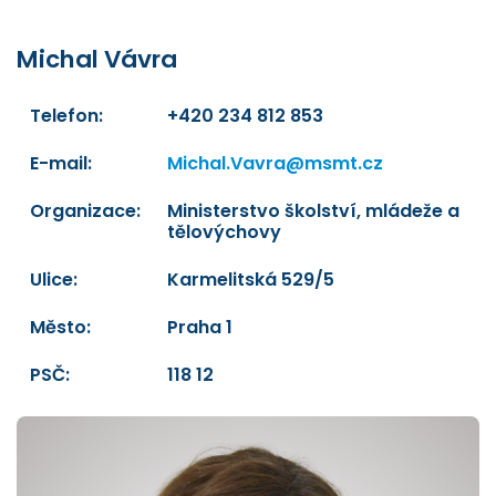
Michal Vávra
Telefon:
+420 234 812 853
E-mail:
Michal.Vavra@msmt.cz
Organizace:
Ministerstvo školství, mládeže a
tělovýchovy
Ulice:
Karmelitská 529/5
Město:
Praha 1
PSČ:
118 12