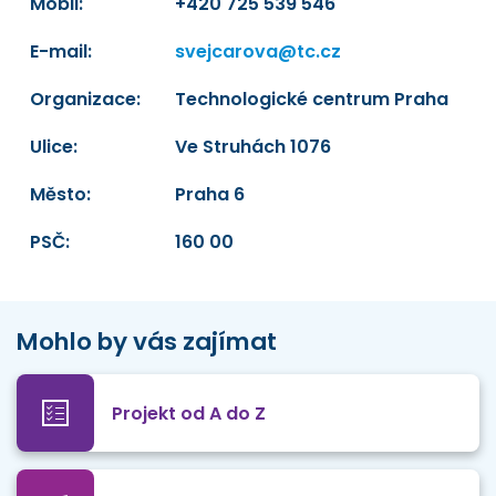
Mobil:
+420 725 539 546
E-mail:
svejcarova@tc.cz
Organizace:
Technologické centrum Praha
Ulice:
Ve Struhách 1076
Město:
Praha 6
PSČ:
160 00
Mohlo by vás zajímat
Projekt od A do Z