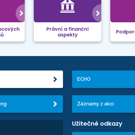
mcových
Právní a finanční
Podpor
mů
aspekty
ECHO
ing
Záznamy z akcí
Užitečné odkazy