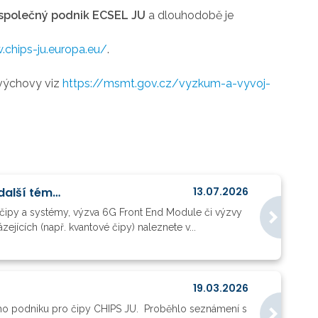
í společný podnik ECSEL JU
a dlouhodobě je
.chips-ju.europa.eu/
.
ovýchovy viz
https://msmt.gov.cz/vyzkum-a-vyvoj-
CHIPS JU otevřelo nové výzvy - AI čipy a systémy, Front End Module, dovednosti, další témata
13.07.2026
 čipy a systémy, výzva 6G Front End Module či výzvy
jících (např. kvantové čipy) naleznete v...
19.03.2026
ho podniku pro čipy CHIPS JU. Proběhlo seznámení s