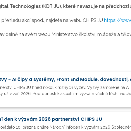
gital Technologies (KDT JU), které navazuje na předchoz
, přehledu akcí apod., najdete na webu CHIPS JU
https://www
ravidelně na svém webu Ministerstvo školství, mládeže a těl
tnerství CHIPS JU hned několik různých výzev. Výzvy zaměřené na AI
y už v září 2026. Podrobnosti k aktuálním výzvám včetně těch nadcháze
í den k výzvám 2026 partnerství CHIPS JU
ořádalo 10. března online Národní infoden k výzvám 2026 Společné