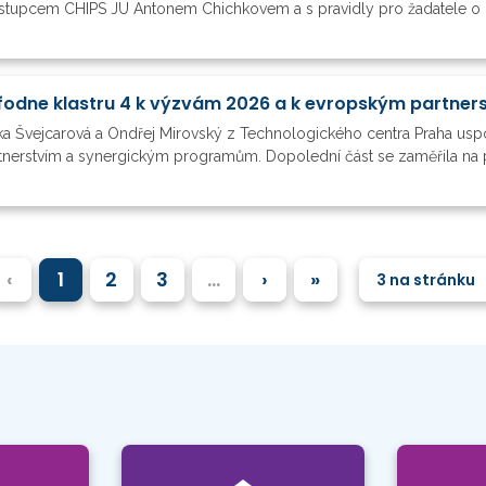
stupcem CHIPS JU Antonem Chichkovem a s pravidly pro žadatele o n
nka Švejcarová a Ondřej Mirovský z Technologického centra Praha usp
nerstvím a synergickým programům. Dopolední část se zaměřila na pro
‹
1
2
3
…
›
»
3 na stránku