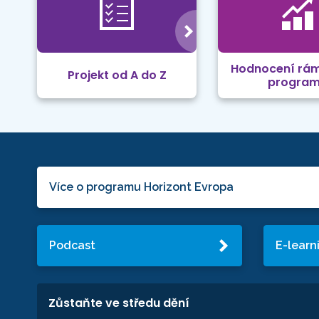
Hodnocení rá
Projekt od A do Z
progra
Více o programu Horizont Evropa
Podcast
E-learn
Zůstaňte ve středu dění