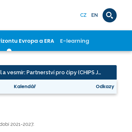
CZ
EN
rizontu Evropa a ERA
E-learning
Digitalizace, průmysl a vesmír: Partnerství pro čipy (CHIPS JU)
Kalendář
Odkazy
dobí 2021-2027.