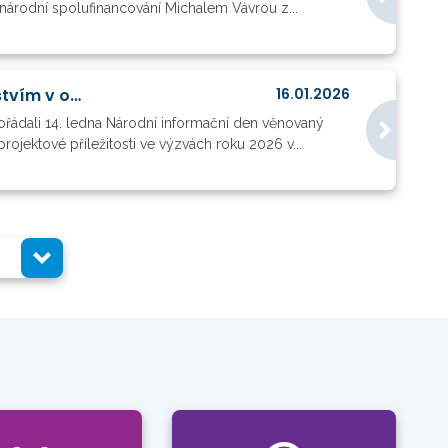
árodní spolufinancování Michalem Vávrou z...
Prezentace z národního infodne klastru 4 k výzvám 2026 a k evropským partnerstvím v oblasti průmyslu, digitalizace a vesmíru
16.01.2026
ořádali 14. ledna Národní informační den věnovaný
jektové příležitosti ve výzvách roku 2026 v...