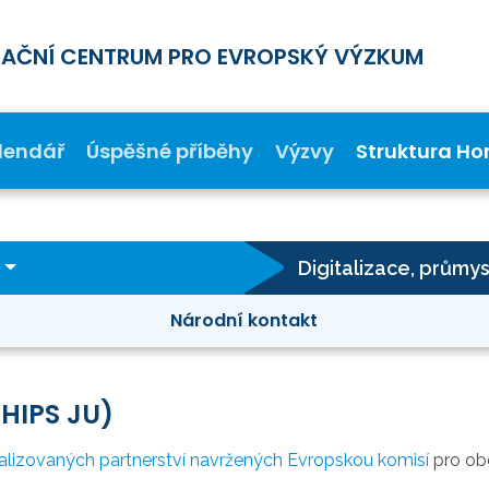
MAČNÍ CENTRUM PRO EVROPSKÝ VÝZKUM
lendář
Úspěšné příběhy
Výzvy
Struktura Ho
Národní kontakt
CHIPS JU)
onalizovaných partnerství navržených Evropskou komisí
pro ob