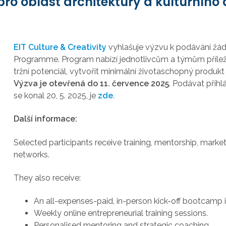
o oblast architektury a kulturního 
EIT Culture & Creativity
vyhlašuje výzvu k podávání žádos
Programme. Program nabízí jednotlivcům a týmům příležito
tržní potenciál, vytvořit minimální životaschopný produ
Výzva je otevřená do 11. července 2025
. Podávat přih
se konal 20, 5. 2025, je
zde
.
Další informace:
Selected participants receive training, mentorship, marke
networks.
They also receive:
An all-expenses-paid, in-person kick-off bootcamp 
Weekly online entrepreneurial training sessions.
Personalised mentoring and strategic coaching.