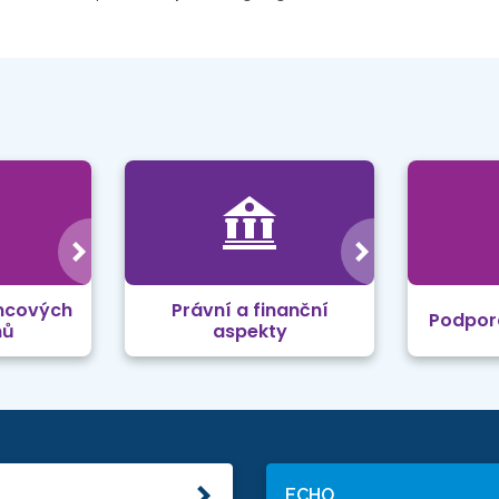
mcových
Právní a finanční
Podpor
mů
aspekty
ECHO