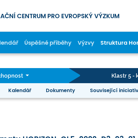
MAČNÍ CENTRUM PRO EVROPSKÝ VÝZKUM
lendář
Úspěšné příběhy
Výzvy
Struktura Ho
schopnost
Klastr 5 
Kalendář
Dokumenty
Související iniciati