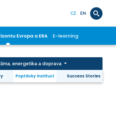
CZ
EN
rizontu Evropa a ERA
E-learning
- klima, energetika a doprava
vy
Poptávky institucí
Success Stories