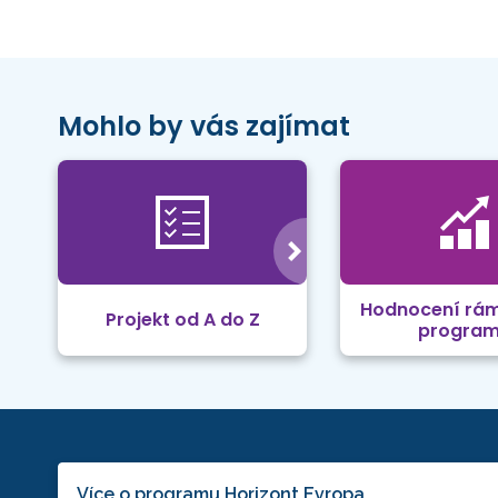
Mohlo by vás zajímat
Hodnocení rá
Projekt od A do Z
progra
Více o programu Horizont Evropa