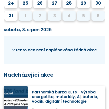
24
25
26
27
28
29
30
31
1
2
3
4
5
6
sobota, 8. srpen 2026
V tento den není naplánována žádná akce
Nadcházející akce
Partnerská burza KETs - výroba,
energetika, materiály, AI, baterie,
vodík, digitální technologie