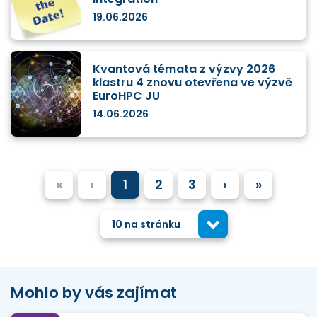
19.06.2026
Kvantová témata z výzvy 2026
klastru 4 znovu otevřena ve výzvě
EuroHPC JU
14.06.2026
«
‹
1
2
3
›
»
10 na stránku
Mohlo by vás zajímat