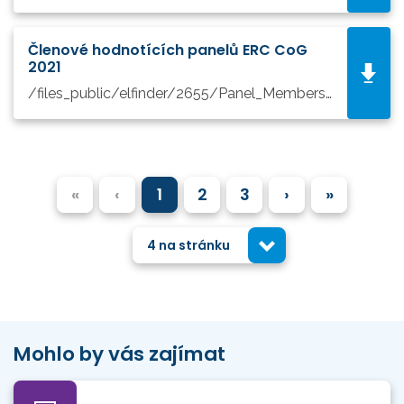
Členové hodnotících panelů ERC CoG
2021
/files_public/elfinder/2655/Panel_Members_ERC_Consolidator_Grant_2021.pdf
«
‹
1
2
3
›
»
4 na stránku
Mohlo by vás zajímat