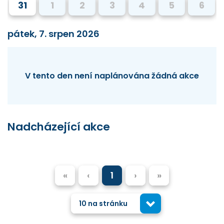
31
1
2
3
4
5
6
pátek, 7. srpen 2026
V tento den není naplánována žádná akce
Nadcházející akce
«
‹
1
›
»
10 na stránku