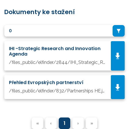
Dokumenty ke stažení
0
IHI -Strategic Research and Innovation
Agenda
/files_public/elfinder/2844/IHI_Strategic_Research_and_Innovation_Agenda_3.pdf
Přehled Evropských partnerství
/files_public/elfinder/832/Partnerships HE.jpg
«
‹
1
›
»