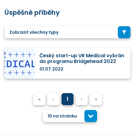
Úspěšné příběhy
Zobrazit všechny typy
Český start-up VR Medical vybrán
do programu Bridgehead 2022
01.07.2022
«
‹
1
›
»
10 na stránku