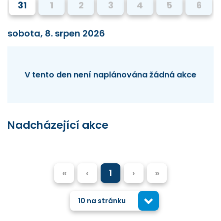
31
1
2
3
4
5
6
sobota, 8. srpen 2026
V tento den není naplánována žádná akce
Nadcházející akce
«
‹
1
›
»
10 na stránku