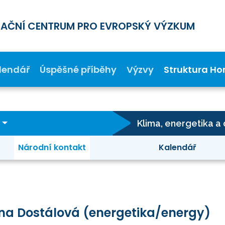
MAČNÍ CENTRUM PRO EVROPSKÝ VÝZKUM
lendář
Úspěšné příběhy
Výzvy
Struktura Ho
Národní kontakt
Kalendář
na Dostálová (energetika/energy)