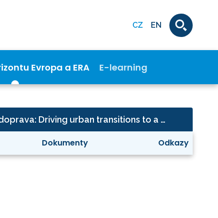
CZ
EN
rizontu Evropa a ERA
E-learning
Klima, energetika a doprava: Driving urban transitions to a sustainable future (DUT)
Dokumenty
Odkazy