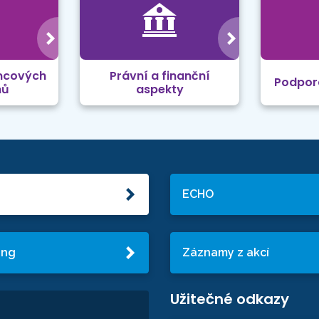
mcových
Právní a finanční
Podpor
mů
aspekty
ECHO
ing
Záznamy z akcí
Užitečné odkazy