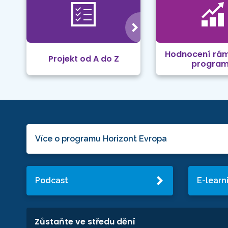
Hodnocení rá
Projekt od A do Z
progra
Více o programu Horizont Evropa
Podcast
E-learn
Zůstaňte ve středu dění