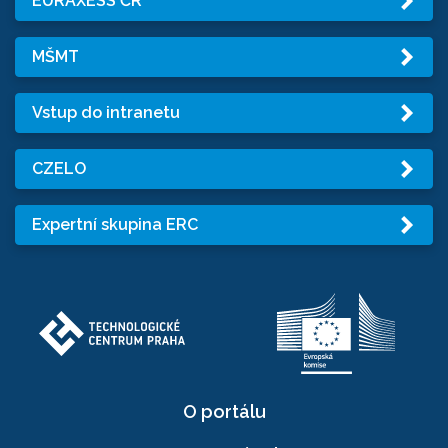
EURAXESS ČR
MŠMT
Vstup do intranetu
CZELO
Expertní skupina ERC
O portálu