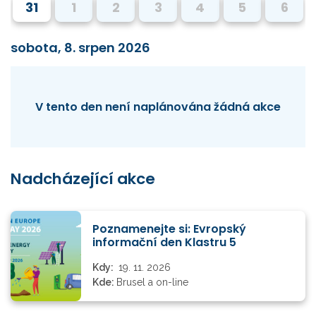
31
1
2
3
4
5
6
sobota, 8. srpen 2026
V tento den není naplánována žádná akce
Nadcházející akce
Poznamenejte si: Evropský
informační den Klastru 5
Kdy:
19. 11. 2026
Kde:
Brusel a on-line