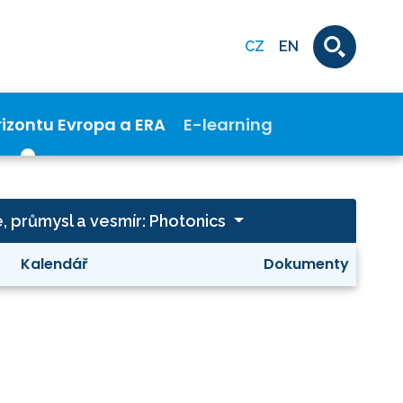
CZ
EN
rizontu Evropa a ERA
E-learning
e, průmysl a vesmír: Photonics
Kalendář
Dokumenty