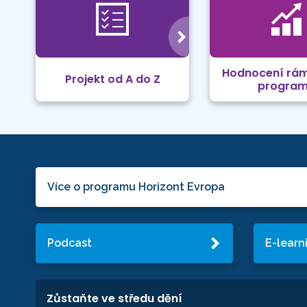
Hodnocení rá
Projekt od A do Z
progra
Více o programu Horizont Evropa
Podcast
E-learn
Zůstaňte ve středu dění