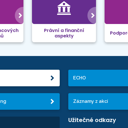
mcových
Právní a finanční
Podpor
mů
aspekty
ECHO
ing
Záznamy z akcí
Užitečné odkazy