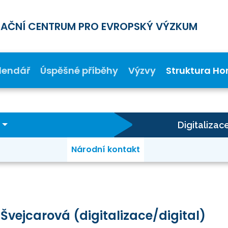
MAČNÍ CENTRUM PRO EVROPSKÝ VÝZKUM
lendář
Úspěšné příběhy
Výzvy
Struktura Ho
Digitalizac
Národní kontakt
Švejcarová (digitalizace/digital)