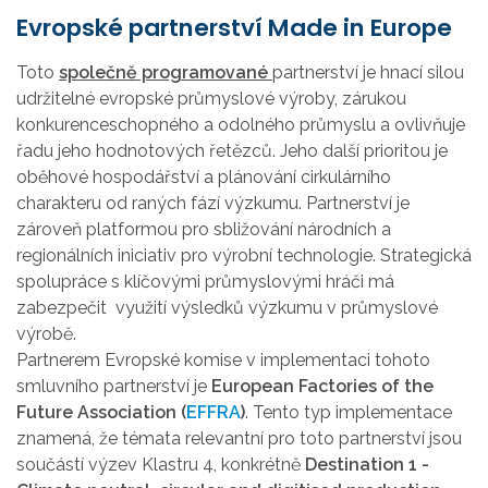
Evropské partnerství Made in Europe
Toto
společně programované
partnerství je hnací silou
udržitelné evropské průmyslové výroby, zárukou
konkurenceschopného a odolného průmyslu a ovlivňuje
řadu jeho hodnotových řetězců. Jeho další prioritou je
oběhové hospodářství a plánování cirkulárního
charakteru od raných fází výzkumu. Partnerství je
zároveň platformou pro sbližování národních a
regionálních iniciativ pro výrobní technologie. Strategická
spolupráce s klíčovými průmyslovými hráči má
zabezpečit využití výsledků výzkumu v průmyslové
výrobě.
Partnerem Evropské komise v implementaci tohoto
smluvního partnerství je
European Factories of the
Future Association (
EFFRA
)
. Tento typ implementace
znamená, že témata relevantní pro toto partnerství jsou
součástí výzev Klastru 4, konkrétně
Destination 1 -