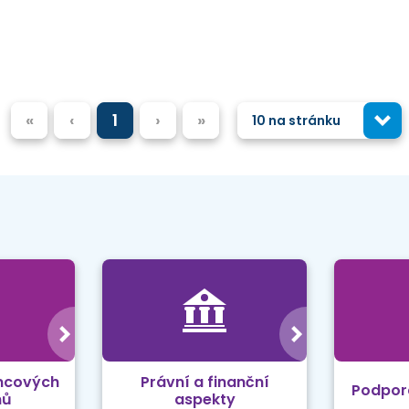
«
‹
1
›
»
10 na stránku
mcových
Právní a finanční
Podpor
mů
aspekty