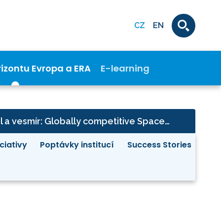
CZ
EN
rizontu Evropa a ERA
E-learning
Digitalizace, průmysl a vesmír: Globally competitive Space Systems
iciativy
Poptávky institucí
Success Stories