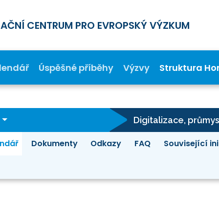
MAČNÍ CENTRUM PRO EVROPSKÝ VÝZKUM
lendář
Úspěšné příběhy
Výzvy
Struktura Ho
ndář
Dokumenty
Odkazy
FAQ
Související in