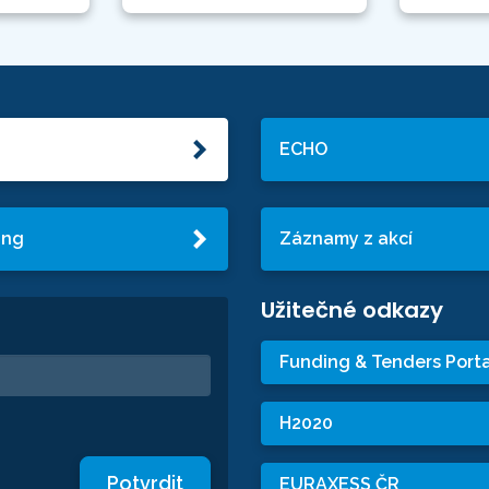
ECHO
ing
Záznamy z akcí
Užitečné odkazy
Funding & Tenders Porta
H2020
Potvrdit
EURAXESS ČR