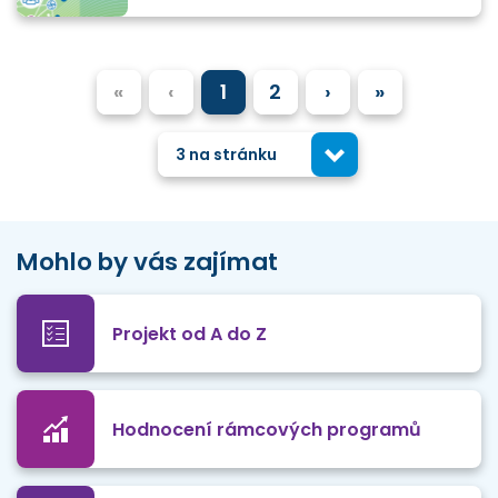
«
‹
1
2
›
»
3 na stránku
Mohlo by vás zajímat
Projekt od A do Z
Hodnocení rámcových programů