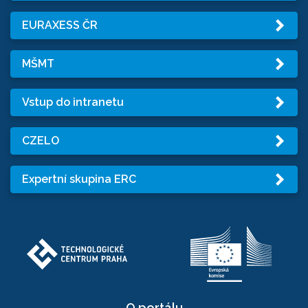
EURAXESS ČR
MŠMT
Vstup do intranetu
CZELO
Expertní skupina ERC
O portálu