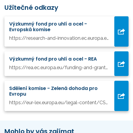
Užitečné odkazy
Výzkumný fond pro uhlí a ocel -
Evropská komise
https://research-and-innovation.ec.europa.eu/funding/funding-opportunities/funding-programmes-and-open-calls/research-fund-coal-and-steel-rfcs_en
Výzkumný fond pro uhlí a ocel - REA
https://rea.ec.europa.eu/funding-and-grants/research-fund-coal-and-steel_en
Sdělení komise - Zelená dohoda pro
Evropu
https://eur-lex.europa.eu/legal-content/CS/TXT/HTML/?uri=CELEX:52019DC0640&from=EN
Mohlo by vás zajímat