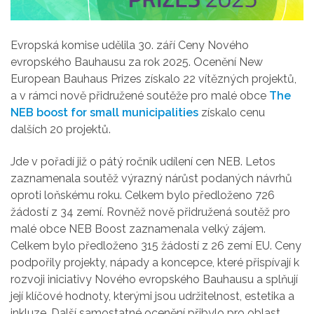
Evropská komise udělila 30. září Ceny Nového
evropského Bauhausu za rok 2025. Ocenění New
European Bauhaus Prizes získalo
22 vítězných projektů,
a v rámci n
ově přidružené
soutěže pro malé obce
The
NEB boost
for small municipalities
získalo cenu
dalších
20 projektů.
Jde v pořadí již o pátý ročník udílení cen
NEB
.
Letos
zaznamenala s
outěž
výrazný nárůst podaných návrhů
oproti loňskému roku. Celkem bylo předloženo 726
žádostí z 34 zemí. Rovněž n
ově přidružená soutěž pro
malé obce NEB Boost zaznamenala velký zájem.
Celkem bylo předloženo 315 žádostí z 26 zemí EU.
Ceny
podpořily projekty, nápady a koncepce, které přispívají k
rozvoji iniciativy Nového evropského Bauhausu a splňují
její klíčové hodnoty, kterými jsou udržitelnost, estetika a
inkluze. Další samostatné ocenění
přibylo
pro oblast