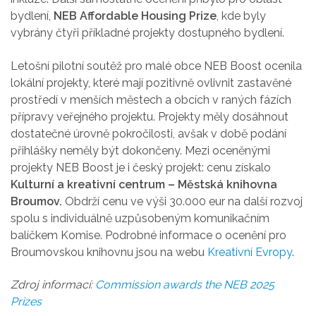
bydlení,
NEB Affordable Housing Prize
, kde byly
vybrány čtyři příkladné projekty
dostupného
bydlení.
Letošní pilotní soutěž pro malé obce NEB Boost
ocenila
lokální projekty, které mají
pozitivně ovlivnit zastavěné
prostředí v
menších městech a obcích v raných fázích
přípravy veřejného projektu.
Projekty m
ěly dosáhnout
dostatečné úrovně pokročilosti, avšak v době podání
přihlášky neměly být dokončeny.
Mezi oceněnými
projekty NEB Boost je
i český projekt: cenu získalo
Kulturní a kreativní centrum – Městská knihovna
Broumov.
O
bdrží cenu ve výši 30.000 eur na další rozvoj
spolu s individuálně uzpůsobeným komunikačním
balíčkem Komise.
Podrobné informace o ocenění pro
Broumovskou knihovnu jsou na webu
Kreativní Evropy
.
Zdroj informací:
Commission awards the NEB 2025
Prizes