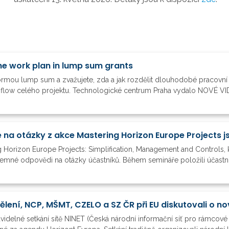
he work plan in lump sum grants
formou lump sum a zvažujete, zda a jak rozdělit dlouhodobé pracovní 
h flow celého projektu. Technologické centrum Praha vydalo NOVÉ VIDE
 Horizon Europe Projects: Simplification, Management and Controls, k
semné odpovědi na otázky účastníků. Během semináře položili účastníc
videlné setkání sítě NINET (Česká národní informační síť pro rámcové