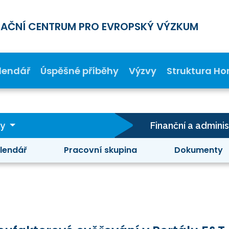
MAČNÍ CENTRUM PRO EVROPSKÝ VÝZKUM
lendář
Úspěšné příběhy
Výzvy
Struktura Ho
ty
Finanční a admini
lendář
Pracovní skupina
Dokumenty