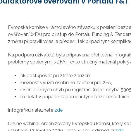
oufaktorové ověřování v Portálu F&T
Evropská komise v rámci svého závazku k posílení bezp
ověřování (2FA) pro přístup do Portálu Funding & Tende
změnu připravili včas, a předešli tak případným komplikac
Na podporu uživatelů byla připravena přehledná infografik
problémy spojenými s 2FA. Tento stručný materiál pokrývá
jak postupovat při ztrátě zařízení,
možnost využití osobního zařízení pro 2FA,
řešení běžných chyb při registraci (např. chyba 5305
co dělat v případě zapomenutých bezpečnostních 
Infografiku naleznete
zde
Online webinář organizovaný Evropskou komisí, který se 
uskuteční 13. května 2026. Detaily jsou k dispozici
zde
.