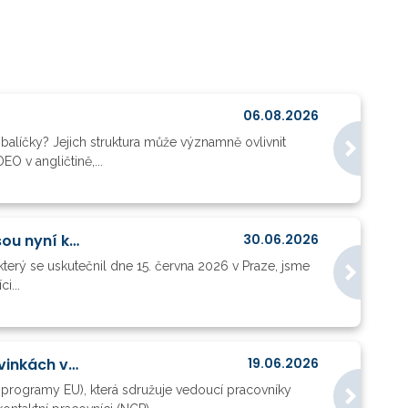
06.08.2026
balíčky? Jejich struktura může významně ovlivnit
O v angličtině,...
Odpovědi Evropské komise na otázky z akce Mastering Horizon Europe Projects jsou nyní k dispozici
30.06.2026
terý se uskutečnil dne 15. června 2026 v Praze, jsme
i...
Vedoucí projektových oddělení, NCP, MŠMT, CZELO a SZ ČR při EU diskutovali o novinkách v HE, FP10 a metodické podpoře projektů
19.06.2026
 programy EU), která sdružuje vedoucí pracovníky