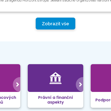
za agendu Horizont Evropa. Setkání tradičně organizovali národní ko
Zobrazit vše
mcových
Právní a finanční
Podpor
mů
aspekty