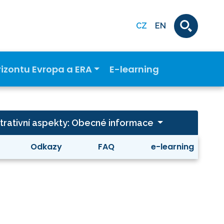
CZ
EN
rizontu Evropa a ERA
E-learning
strativní aspekty: Obecné informace
Odkazy
FAQ
e-learning