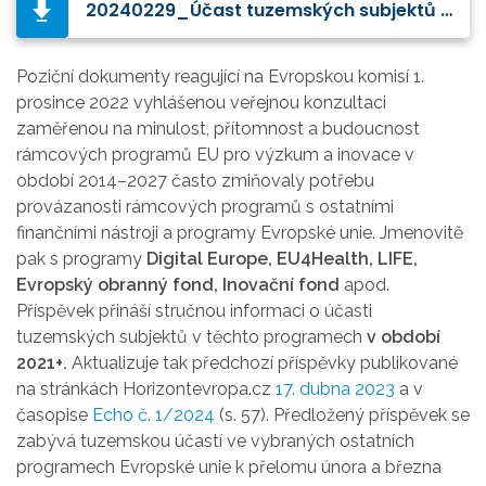
20240229_Účast tuzemských subjektů ve vybraných ostatních programech Evropské unie.jpg
Poziční dokumenty reagující na Evropskou komisí 1.
prosince 2022 vyhlášenou veřejnou konzultaci
zaměřenou na minulost, přítomnost a budoucnost
rámcových programů EU pro výzkum a inovace v
období 2014–2027 často zmiňovaly potřebu
provázanosti rámcových programů s ostatními
finančními nástroji a programy Evropské unie. Jmenovitě
pak s programy
Digital Europe, EU4Health, LIFE,
Evropský obranný fond, Inovační fond
apod.
Příspěvek přináší stručnou informaci o účasti
tuzemských subjektů v těchto programech
v období
2021+.
Aktualizuje tak předchozí příspěvky publikované
na stránkách Horizontevropa.cz
17. dubna 2023
a v
časopise
Echo č. 1/2024
(s. 57). Předložený příspěvek se
zabývá tuzemskou účastí ve vybraných ostatních
programech Evropské unie k přelomu února a března