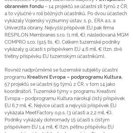
obranném fondu
– 14 projektů se účastní 18 týmů z ČR,
a to výlučně v roli běžných účastníků. Po dvou účastech
vykázaly Vojenský výzkumný ústav, s. p., ERA a.s. a
Univerzita obrany. Nejvyšší příspěvek EU pak firma
RESPILON Membranes s.r.o. (1 mil. €), následovaná MGM
COMPRO s.r.o. (915 tis. €). Celkem tuzemské podniky
vykázaly 9 účastí s příspěvkem EU 4,6 mil. € (tzn. dvě
třetiny příspěvku EU tuzemským účastníkům).
Rovněž nadprůměrně se tuzemské subjekty účastní
programu
Kreativní Evropa – podprogramu Kultura.
57 projektů se účastní 59 týmů z ČR, v tom 14 jako
koordinátoři. Tuzemské týmy v programu Kreativní
Evropa – podprogramu Kultura nárokují čistý příspěvek
EU 6,7 mil. €. Nejvíce účastí a nejvyšší příspěvek EU
vykázala MeetFactory o.p.s. (3 účasti a 2,2 mil. €).
Podniky vykázaly dohromady 15 účastí s čistým
příspěvkem EU 1,4 mil. € (tzn. pětinu příspěvku EU