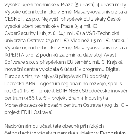
vysoké učení technické v Praze (5 účastí). 4 účasti měly
Vysoké učení technické v Brně, Masarykova univerzita a
CESNET, z.s.p.o. Nejvyšší příspěvek EU získaly České
vysoké učení technické v Praze (5,4 mil. €),
CyberSecurity Hub, z. ú., (4,1 mil. €) a VŠB-Technická
univerzita Ostrava (2,9 mil. €). Více než 1,5 mil. € nárokují
Vysoké učení technické v Brně, Masarykova univerzita a
IXPERTA s.r.o. Z podniků za zmínku dále stojí Avast
Software s.r.o. s příspěvkem EU téměř 1 mil. €. Krajská
inovační centra vykázala 6 účastí v programu Digital
Europe s tím, že nejvyšší příspěvek EU obdržely
liberecká ARR - Agentura regionálního rozvoje, spol. s
r.o., (590 tis. € – projekt EDIH NEB), Středočeské inovační
centrum (486 tis. € – projekt Brain 4 Industry) a
Moravskoslezské inovační centrum Ostrava (309 tis. € –
projekt EDIH Ostrava).
Nadprůměrnou účast (ale obecně při nízkých
četnostech) vykázaly tuzemské subjekty v
Evropském