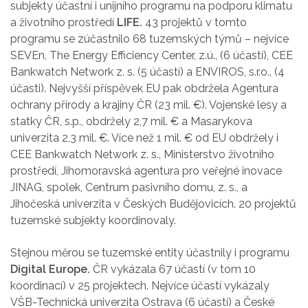
subjekty účastní i unijního programu na podporu klimatu
a životního prostředí
LIFE.
43 projektů v tomto
programu se zúčastnilo 68 tuzemských týmů – nejvíce
SEVEn, The Energy Efficiency Center, z.ú., (6 účastí), CEE
Bankwatch Network z. s. (5 účastí) a ENVIROS, s.r.o., (4
účasti). Nejvyšší příspěvek EU pak obdržela Agentura
ochrany přírody a krajiny ČR (23 mil. €). Vojenské lesy a
statky ČR, s.p., obdržely 2,7 mil. € a Masarykova
univerzita 2,3 mil. €. Více než 1 mil. € od EU obdržely i
CEE Bankwatch Network z. s., Ministerstvo životního
prostředí, Jihomoravská agentura pro veřejné inovace
JINAG, spolek, Centrum pasivního domu, z. s., a
Jihočeská univerzita v Českých Budějovicích. 20 projektů
tuzemské subjekty koordinovaly.
Stejnou měrou se tuzemské entity účastnily i programu
Digital Europe.
ČR vykázala 67 účastí (v tom 10
koordinací) v 25 projektech. Nejvíce účastí vykázaly
VŠB-Technická univerzita Ostrava (6 účastí) a České