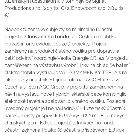
tuzemským účastníkům), v tom nejvíce Signal
Productions s.r.o. (203 tis. €) a iShowroom s.r.o. (184 tis.
€).
Naopak tuzemské subjekty se minimálně účastní
projektů z
Inovačního fondu.
Za Českou republiku
Inovační fond eviduje pouze 3 projekty. Projekt
zaměřený na produkci čistého vodíku pro dopravu a
další odvětví koordinuje Veolia Energie ČR, a.s. V projektu
zaměřeném na výstavbu výrobní linky na chladiče baterií
elektromobilů vystupuje VALEO VÝMĚNÍKY TEPLA s.r.o.
jako běžný účastník. Stejnou roli má i AGC Flat Glass
Czech a.s., člen AGC Group, v projektu zaměřeném na
návrh a výstavu nové hybridní sklářské pece kombinující
elektrické tavení a spalování plynného kyslíku. Poslední
uvedený projekt je i nejnákladnější – tuzemský účastník
nárokuje čistý příspěvek EU ve výši 12,2 mil. €. Z nových
členských zemí EU se projektů z Inovačního fondu
účastní zejména Polsko (8 účastí s příspěvkem EU 304