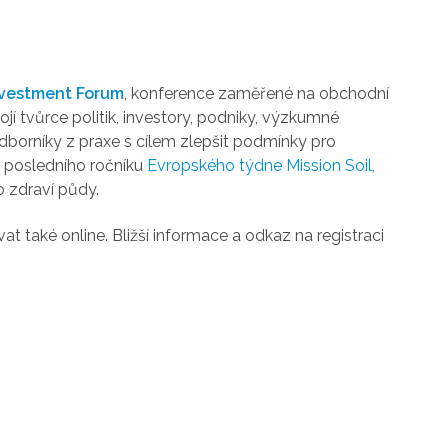
Investment Forum
, konference zaměřené na obchodní
jí tvůrce politik, investory, podniky, výzkumné
 odborníky z praxe s cílem zlepšit podmínky pro
z posledního ročníku
Evropského týdne Mission Soil,
o zdraví půdy.
t také online. Bližší informace a odkaz na registraci