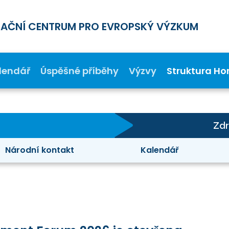
MAČNÍ CENTRUM PRO EVROPSKÝ VÝZKUM
lendář
Úspěšné příběhy
Výzvy
Struktura Ho
Zdr
Národní kontakt
Kalendář