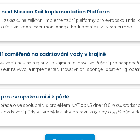
 next Mission Soil Implementation Platform
u zakázku na zajištění implementační platformy pro evropskou misi k 
fektivní koordinaci, monitoring a hodnocení aktivit v rámci mise....
í zaměřená na zadržování vody v krajině
vu zacílenou na regiony se zájmem o inovativní řešení pro hospoda
eur na vývoj a implementaci inovativních „sponge“ opatření (tj. opatřen
 pro evropskou misi k půdě
ořádalo ve spolupráci s projektem NATI00NS dne 18.6.2024 workshop
t k ozdravení půdy v Evropě tak, aby do roku 2030 bylo 75 % půd v d