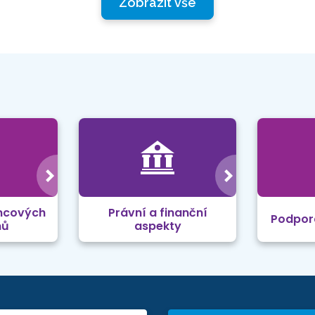
Zobrazit vše
mcových
Právní a finanční
Podpor
mů
aspekty