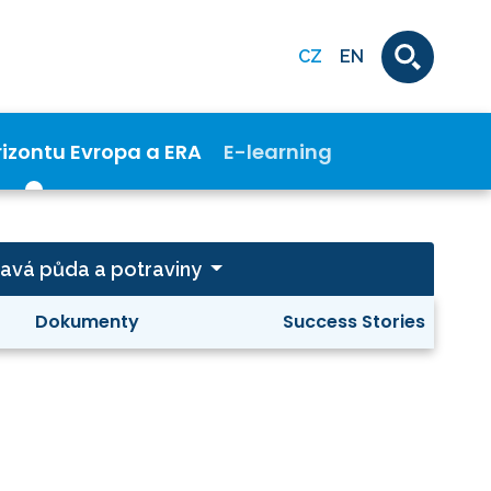
CZ
EN
rizontu Evropa a ERA
E-learning
avá půda a potraviny
Dokumenty
Success Stories