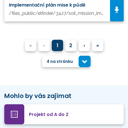
Implementační plán mise k půdě
/files_public/elfinder/3427/soil_mission_implementation_plan_final_for_publication (3).pdf
«
‹
1
2
›
»
4 na stránku
Mohlo by vás zajímat
Projekt od A do Z