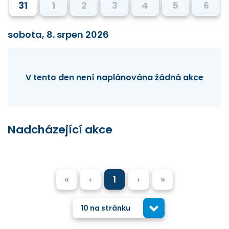
31
1
2
3
4
5
6
sobota, 8. srpen 2026
V tento den není naplánována žádná akce
Nadcházející akce
«
‹
1
›
»
10 na stránku