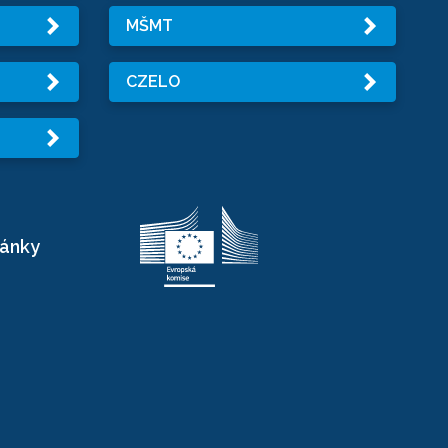
MŠMT
CZELO
ránky