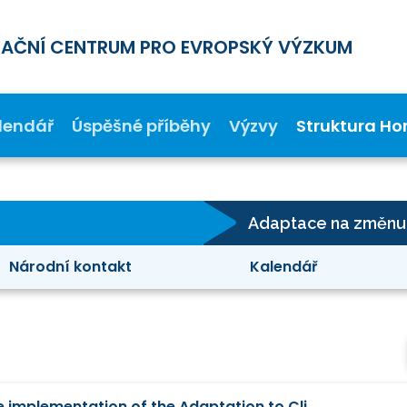
MAČNÍ CENTRUM PRO EVROPSKÝ VÝZKUM
lendář
Úspěšné příběhy
Výzvy
Struktura Ho
Národní kontakt
Kalendář
Mise klima - Supporting the implementation of the Adaptation to Climate Change Mission