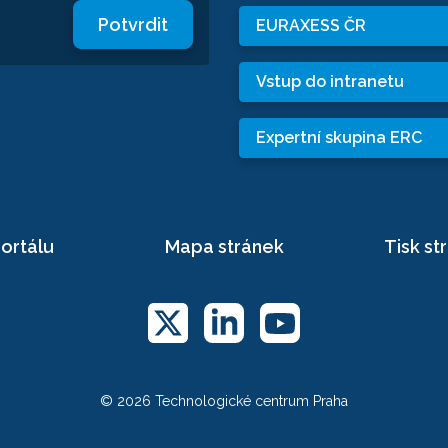
Potvrdit
EURAXESS ČR
Vstup do intranetu
Expertní skupina ERC
ortálu
Mapa stránek
Tisk st
© 2026 Technologické centrum Praha