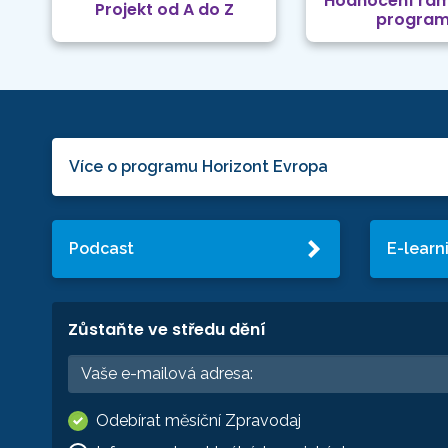
Hodnocení rá
Projekt od A do Z
progra
Více o programu Horizont Evropa
Podcast
E-learn
Zůstaňte ve středu dění
Odebírat měsíční Zpravodaj