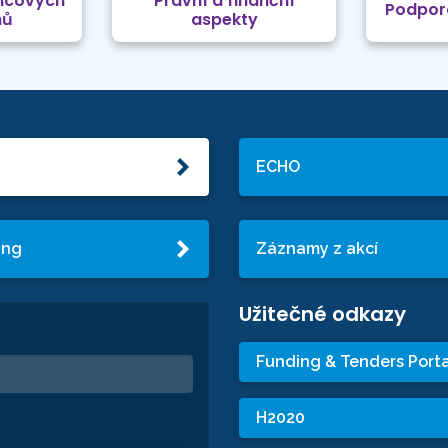
mcových
Právní a finanční
Podpor
mů
aspekty
ECHO
ing
Záznamy z akcí
Užitečné odkazy
Funding & Tenders Porta
H2020