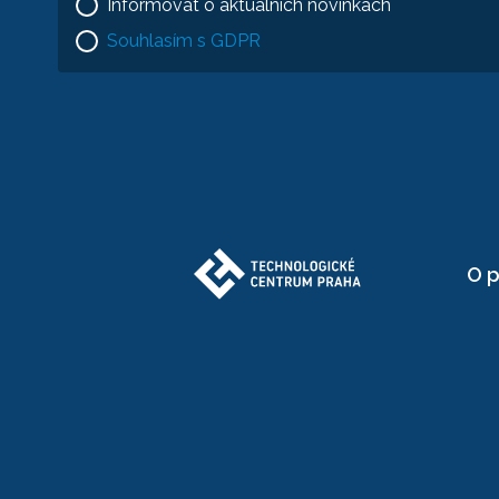
Informovat o aktuálních novinkách
Souhlasím s GDPR
O p