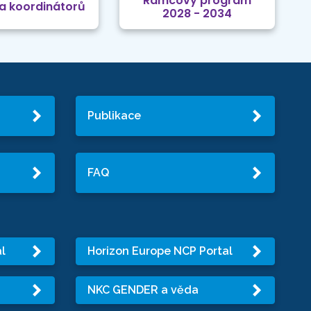
Rámcový program
a koordinátorů
2028 - 2034
Publikace
FAQ
l
Horizon Europe NCP Portal
NKC GENDER a věda