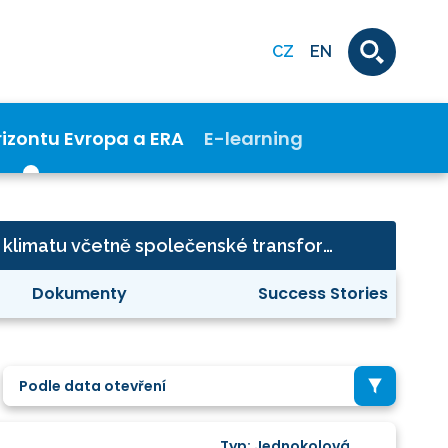
CZ
EN
rizontu Evropa a ERA
E-learning
Adaptace na změnu klimatu včetně společenské transformace
Dokumenty
Success Stories
Podle data otevření
Typ: Jednokolová