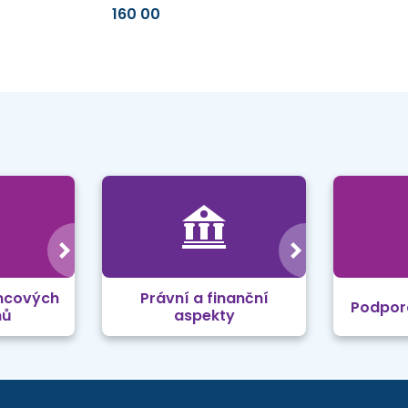
160 00
mcových
Právní a finanční
Podpor
mů
aspekty