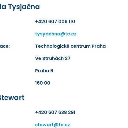
la Tysjačna
+420 607 006 110
tysyachna@tc.cz
ace:
Technologické centrum Praha
Ve Struhách 27
Praha 6
160 00
Stewart
+420 607 638 291
stewart@tc.cz