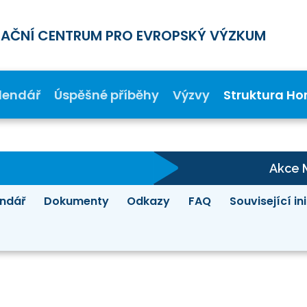
MAČNÍ CENTRUM PRO EVROPSKÝ VÝZKUM
lendář
Úspěšné příběhy
Výzvy
Struktura Ho
Akce 
ndář
Dokumenty
Odkazy
FAQ
Související in