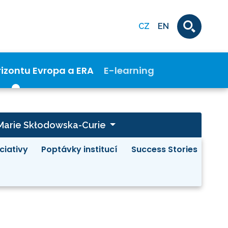
CZ
EN
rizontu Evropa a ERA
E-learning
Marie Skłodowska-Curie
iciativy
Poptávky institucí
Success Stories