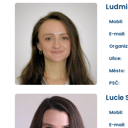
Ludmi
Mobil:
E-mail:
Organiz
Ulice:
Město:
PSČ:
Lucie 
Mobil:
E-mail: