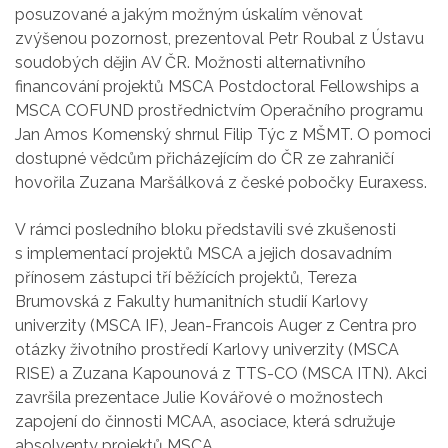
posuzované a jakým možným úskalím věnovat
zvýšenou pozornost, prezentoval Petr Roubal z Ústavu
soudobých dějin AV ČR. Možnosti alternativního
financování projektů MSCA Postdoctoral Fellowships a
MSCA COFUND prostřednictvím Operačního programu
Jan Amos Komenský shrnul Filip Týc z MŠMT. O pomoci
dostupné vědcům přicházejícím do ČR ze zahraničí
hovořila Zuzana Maršálková z české pobočky Euraxess.
V rámci posledního bloku představili své zkušenosti
s implementací projektů MSCA a jejich dosavadním
přínosem zástupci tří běžících projektů, Tereza
Brumovská z Fakulty humanitních studií Karlovy
univerzity (MSCA IF), Jean-Francois Auger z Centra pro
otázky životního prostředí Karlovy univerzity (MSCA
RISE) a Zuzana Kapounová z TTS-CO (MSCA ITN). Akci
završila prezentace Julie Kovářové o možnostech
zapojení do činnosti MCAA, asociace, která sdružuje
absolventy projektů MSCA.