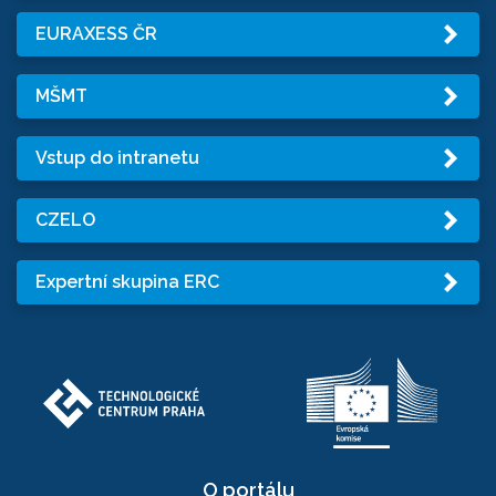
EURAXESS ČR
MŠMT
Vstup do intranetu
CZELO
Expertní skupina ERC
O portálu