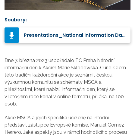
Soubory:
Presentations_National Information Day on MSCA 2023.zip
Dne 7. března 2023 uspořádalo TC Praha Národní
informační den k Akcím Marie Sklodowska-Curie. Cílem
této tradiční každoroční akce je seznámit českou
výzkumnou komunitu se schématy MSCA a
příležitostmi, které nabízí. Informační den, který se
v letošním roce konal v online formátu, přilákal na 100
osob.
Akce MSCA a jejich specifika uceleně na infodni
představil zástupce Evropské komise, Manuel Gomez
Herrero. Jaké aspekty jsou v rámci hodnoticího procesu