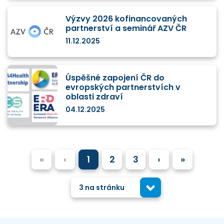
Výzvy 2026 kofinancovaných
partnerství a seminář AZV ČR
11.12.2025
Úspěšné zapojení ČR do
evropských partnerstvích v
oblasti zdraví
04.12.2025
«
‹
1
2
3
›
»
3 na stránku