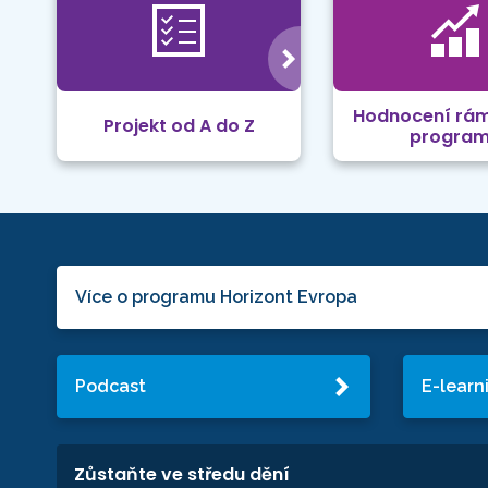
Hodnocení rá
Projekt od A do Z
progra
Více o programu Horizont Evropa
Podcast
E-learn
Zůstaňte ve středu dění