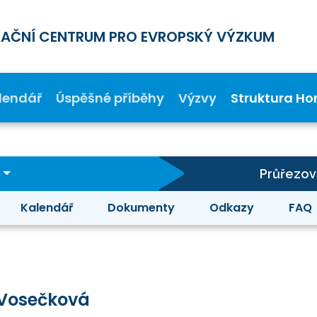
MAČNÍ CENTRUM PRO EVROPSKÝ VÝZKUM
lendář
Úspěšné příběhy
Výzvy
Struktura Ho
Průřezová
Kalendář
Dokumenty
Odkazy
FAQ
Vosečková