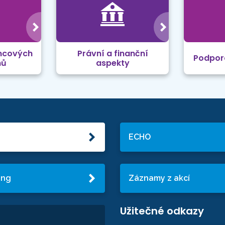
mcových
Právní a finanční
Podpor
mů
aspekty
ECHO
ing
Záznamy z akcí
Užitečné odkazy