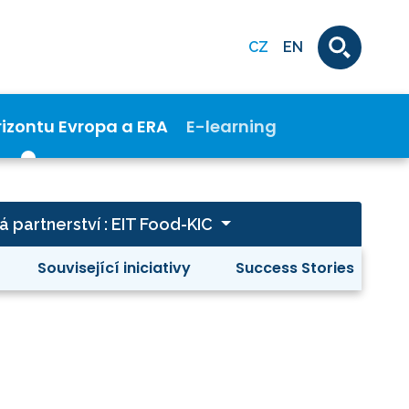
CZ
EN
rizontu Evropa a ERA
E-learning
 partnerství : EIT Food-KIC
Související iniciativy
Success Stories