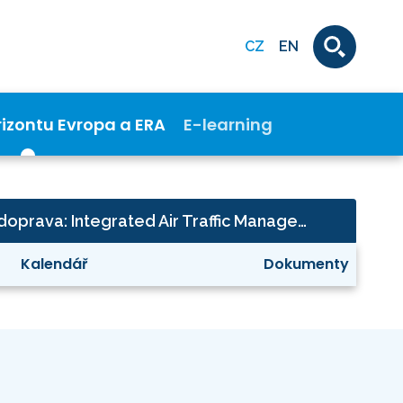
CZ
EN
rizontu Evropa a ERA
E-learning
Klima, energetika a doprava: Integrated Air Traffic Management (ATM)
Kalendář
Dokumenty