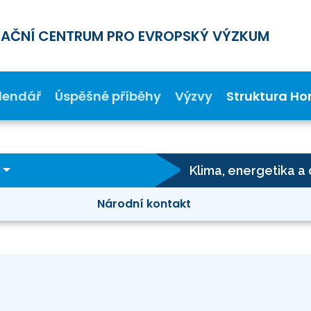
MAČNÍ CENTRUM PRO EVROPSKÝ VÝZKUM
lendář
Úspěšné příběhy
Výzvy
Struktura Ho
Národní kontakt