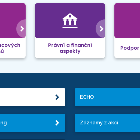
mcových
Právní a finanční
Podpor
mů
aspekty
ECHO
ing
Záznamy z akcí