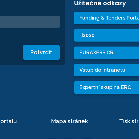
Užitečné odkazy
Funding & Tenders Porta
H2020
Potvrdit
EURAXESS ČR
Vstup do intranetu
Expertní skupina ERC
ortálu
Mapa stránek
Tisk st