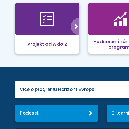
Hodnocení rá
Projekt od A do Z
progra
Více o programu Horizont Evropa
Podcast
E-learn