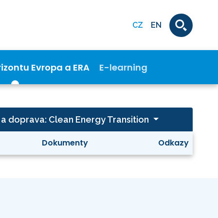
CZ
EN
rizontu Evropa a ERA
E-learning
 a doprava: Clean Energy Transition
Dokumenty
Odkazy