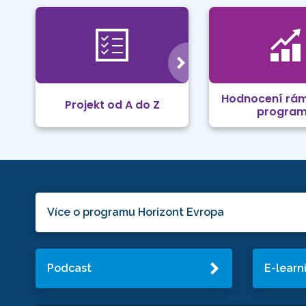
Hodnocení rá
Projekt od A do Z
progra
Více o programu Horizont Evropa
Podcast
E-learn