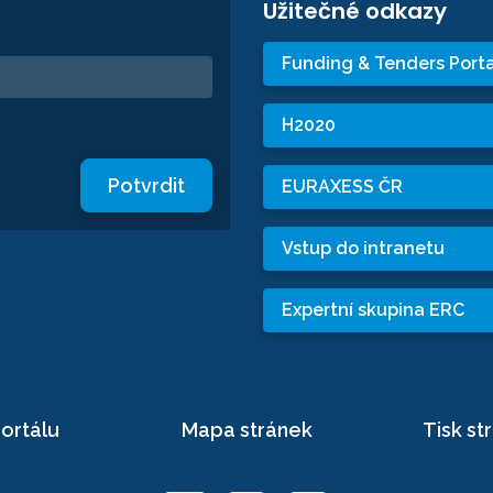
Užitečné odkazy
Funding & Tenders Porta
H2020
Potvrdit
EURAXESS ČR
Vstup do intranetu
Expertní skupina ERC
ortálu
Mapa stránek
Tisk st