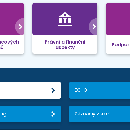
mcových
Právní a finanční
Podpor
mů
aspekty
ECHO
ing
Záznamy z akcí