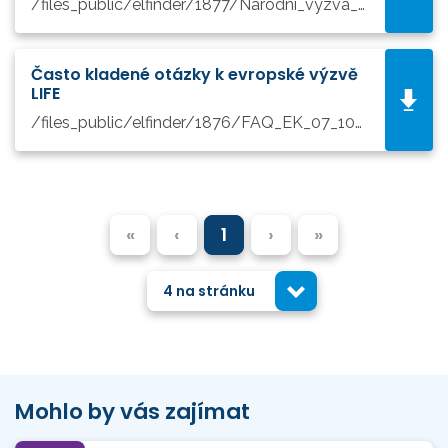
/files_public/elfinder/1877/Narodni_vyzva_LIFE_2021.pdf
Často kladené otázky k evropské výzvě
LIFE
/files_public/elfinder/1876/FAQ_EK_07_10_2021.pdf
«
‹
1
›
»
4 na stránku
Mohlo by vás zajímat