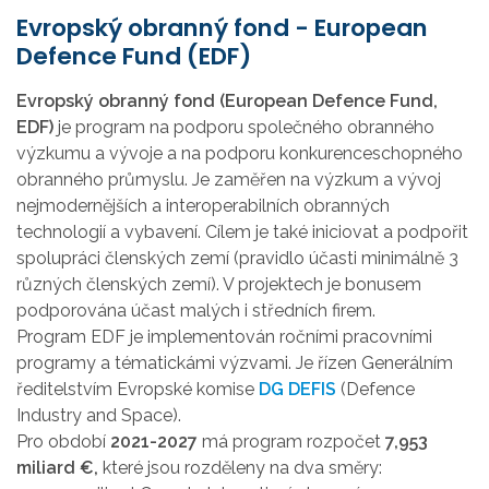
Evropský obranný fond - European
Defence Fund (EDF)
Evropský obranný fond (European Defence Fund,
EDF)
je program na podporu
společného obranného
výzkumu a vývoje a na podporu konkurenceschopného
obranného průmyslu. Je zaměřen na výzkum a vývoj
nejmodernějších a interoperabilních obranných
technologií a vybavení. Cílem je také iniciovat a podpořit
spolupráci členských zemí (pravidlo účasti minimálně 3
různých členských zemí). V projektech je bonusem
podporována účast malých i středních firem.
Program EDF je implementován ročními pracovními
programy a tématickámi výzvami. J
e řízen Generálním
ředitelstvím Evropské komise
DG DEFIS
(Defence
Industry and Space).
Pro období
2021-2027
má program rozpočet
7,953
miliard €,
které jsou rozděleny na dva směry: