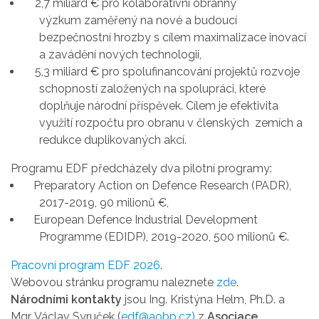
2,7 miliard € pro kolaborativní obranný
výzkum
zaměřený na nové a budoucí
bezpečnostní hrozby s cílem maximalizace inovací
a zavádění nových technologií,
5,3 miliard € pro spolufinancování projektů rozvoje
schopností založených na spolupráci, které
doplňuje národní příspěvek. Cílem je efektivita
využití rozpočtu pro obranu v členských zemích a
redukce duplikovaných akcí.
Programu EDF předcházely dva pilotní programy:
Preparatory Action on Defence Research (PADR),
2017-2019, 90 milionů €,
European Defence Industrial Development
Programme (EDIDP), 2019-2020, 500 milionů €.
Pracovní program EDF 2026
.
Webovou stránku programu naleznete
zde
.
Národními kontakty
jsou
Ing. Kristýna Helm, Ph.D.
a
Mgr. Václav Syruček
(
edf@aobp.cz)
z
Asociace