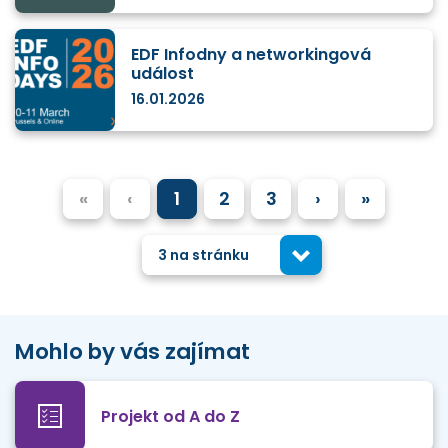
EDF Infodny a networkingová
událost
16.01.2026
«
‹
1
2
3
›
»
3 na stránku
Mohlo by vás zajímat
Projekt od A do Z