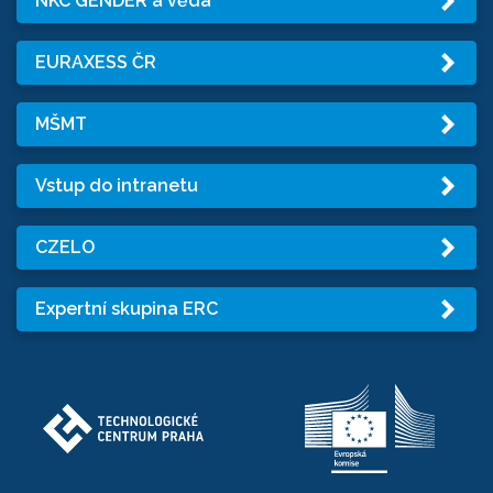
NKC GENDER a věda
EURAXESS ČR
MŠMT
Vstup do intranetu
CZELO
Expertní skupina ERC