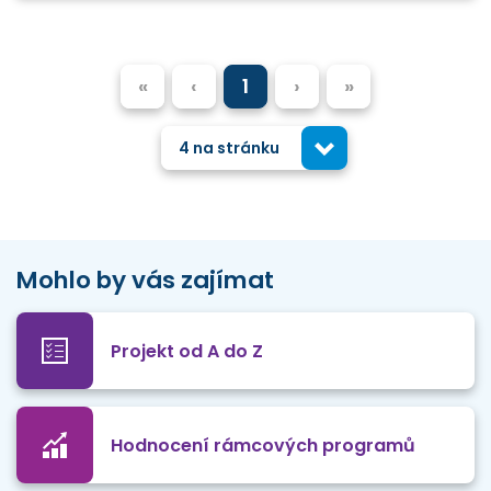
«
‹
1
›
»
4 na stránku
Mohlo by vás zajímat
Projekt od A do Z
Hodnocení rámcových programů