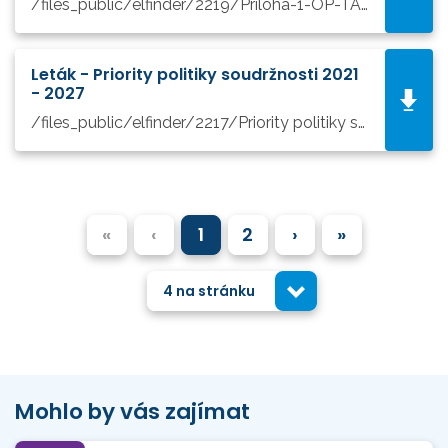
/files_public/elfinder/2219/Priloha-1-OP-TAK-Reseni-prekryvu-OP-TAK-s-ostatnimi-OP-v-obdobi-2021-2027.pdf
Leták - Priority politiky soudržnosti 2021
- 2027
/files_public/elfinder/2217/Priority politiky soudržnosti 2021 - 2027.pdf
«
‹
1
2
›
»
4 na stránku
Mohlo by vás zajímat