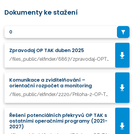
Dokumenty ke stažení
0
Zpravodaj OP TAK duben 2025
/files_public/elfinder/6867/zpravodaj-OPTAK-online-duben 2025.pdf
Komunikace a zviditelňování –
orientační rozpočet a monitoring
/files_public/elfinder/2220/Priloha-2-OP-TAK---Komunikace-a-zviditelnovani-OP-TAK_orientacni-rozpocet-a-monitoring.pdf
Řešení potenciálních překryvů OP TAK s
ostatními operačními programy (2021-
2027)