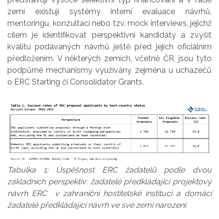
zemí existují systémy interní evaluace návrhů,
mentoringu, konzultací nebo tzv. mock interviews, jejichž
cílem je identifikovat perspektivní kandidáty a zvýšit
kvalitu podávaných návrhů ještě před jejich oficiálním
předložením. V některých zemích, včetně ČR, jsou tyto
podpůrné mechanismy využívány zejména u uchazečů
o ERC Starting či Consolidator Grants.
Tabulka 1: Úspěšnost ERC žadatelů podle dvou
základních perspektiv: žadatelé předkládající projektový
návrh ERC v zahraniční hostitelské instituci a domácí
žadatelé předkládající návrh ve své zemi narození