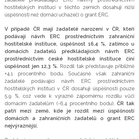
hostitelských institucí v těchto zemích dosahují nižší
úspěšnosti než domácí uchazeči o grant ERC.
V případě ČR mají žadatelé narození v ČR, kteří
podávají návrh ERC prostřednictvím zahraniční
hostitelské instituce, úspěšnost 16,4 %, zatímco u
domácích žadatelů předkládajících návrh ERC
prostřednictvím české hostitelské instituce činí
úspěšnost jen 12,3 %.
Rozdíl tak představuje přibližně
+4,1 procentního bodu. Současně však zahraniční
žadatelé podávající návrh ERC prostřednictvím
hostitelských institucí v ČR dosahují úspěšnosti pouze
5,9 %, což vede k výrazně zápornému rozdílu vůči
domácím žadatelům (-6,4 procentního bodu).
ČR tak
patří mezi země, kde je rozdíl mezi úspěšností
domácích a zahraničních žadatelů o grant ERC
nejvýraznější.