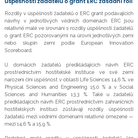
úspěšnosti žadatelů o grant ERC zásadní roli
Rozdíly v úspěšnosti žadatelů o ERC grant podávajících
návrhy v jednotlivých vědních doménách ERC jsou
relativně malé ve srovnání s rozdíly úspěšnosti žadatelů
o grant ERC pozorovanými na úrovni jednotlivých zemí
nebo skupin zemí podle European Innovation
Scoreboard.
U domácích žadatelů předkládajících návrh ERC
prostřednictvím hostitelské instituce ve své zemi
narození činí úspěšnost v oblasti Life Sciences 14,6 %, ve
Physical Sciences and Engineering 15,0 % a v Social
Sciences and Humanities 13,3 %. Také u žadatelů
předkládajících návrh ERC prostřednictvím zahraničních
hostitelských institucí zůstávají rozdíly úspěšnosti
žadatelů mezi vědními doménami relativně omezené —
mezi 14,6 % a 15,9 %.