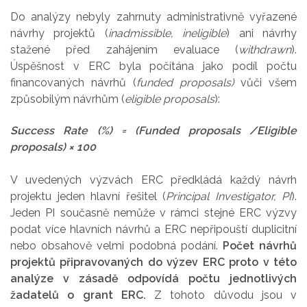
Do analýzy nebyly zahrnuty administrativně vyřazené
návrhy projektů (
inadmissible, ineligible
) ani návrhy
stažené před zahájením evaluace (
withdrawn
).
Úspěšnost v ERC byla počítána jako podíl počtu
financovaných návrhů (
funded proposals)
vůči všem
způsobilým návrhům (
eligible proposals
):
Success Rate (%) = (Funded proposals /Eligible
proposals) × 100
V uvedených výzvách ERC předkládá každý návrh
projektu jeden hlavní řešitel (
Principal Investigator, PI
).
Jeden PI současně nemůže v rámci stejné ERC výzvy
podat více hlavních návrhů a ERC nepřipouští duplicitní
nebo obsahově velmi podobná podání.
Počet návrhů
projektů připravovaných do výzev ERC proto v této
analýze v zásadě odpovídá počtu jednotlivých
žadatelů o grant ERC.
Z tohoto důvodu jsou v