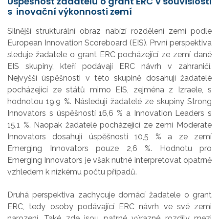
Úspěšnost žadatelů o grant ERC v souvislosti
s inovační výkonnosti zemí
Silnější strukturální obraz nabízí rozdělení zemí podle
European Innovation Scoreboard (EIS). První perspektiva
sleduje žadatele o grant ERC pocházející ze zemí dané
EIS skupiny, kteří podávají ERC návrh v zahraničí.
Nejvyšší úspěšnosti v této skupině dosahují žadatelé
pocházející ze států mimo EIS, zejména z Izraele, s
hodnotou 19,9 %. Následují žadatelé ze skupiny Strong
Innovators s úspěšností 16,6 % a Innovation Leaders s
15,1 %. Naopak žadatelé pocházející ze zemí Moderate
Innovators dosahují úspěšnosti 10,5 % a ze zemí
Emerging Innovators pouze 2,6 %. Hodnotu pro
Emerging Innovators je však nutné interpretovat opatrně
vzhledem k nízkému počtu případů.
Druhá perspektiva zachycuje domácí žadatele o grant
ERC, tedy osoby podávající ERC návrh ve své zemi
narození. Také zde jsou patrné výrazné rozdíly mezi