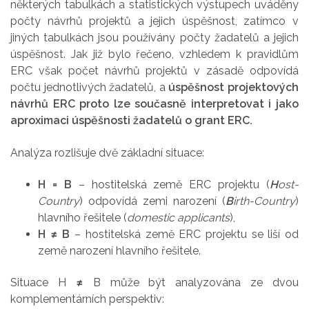
některých tabulkách a statistických výstupech uváděny
počty návrhů projektů a jejich úspěšnost, zatímco v
jiných tabulkách jsou používány počty žadatelů a jejich
úspěšnost. Jak již bylo řečeno, vzhledem k pravidlům
ERC však počet návrhů projektů v zásadě odpovídá
počtu jednotlivých žadatelů, a
úspěšnost projektových
návrhů ERC proto lze současně interpretovat i jako
aproximaci úspěšnosti žadatelů o grant ERC.
Analýza rozlišuje dvě základní situace:
H = B
– hostitelská země ERC projektu (
H
ost-
Country
) odpovídá zemi narození (
B
irth-Country
)
hlavního řešitele (
domestic applicants
),
H ≠ B
– hostitelská země ERC projektu se liší od
země narození hlavního řešitele.
Situace H
≠
B může být analyzována ze dvou
komplementárních perspektiv: