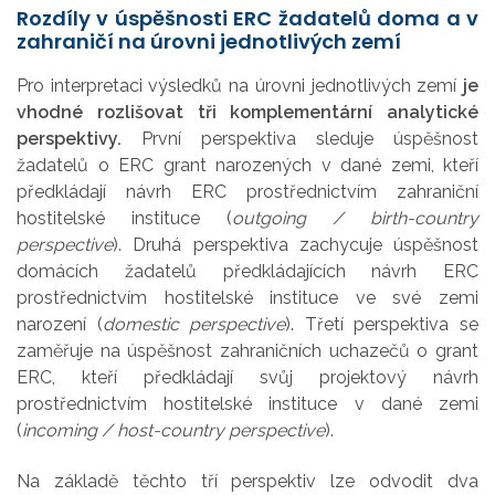
Rozdíly v úspěšnosti ERC žadatelů doma a v
zahraničí na úrovni jednotlivých zemí
Pro interpretaci výsledků na úrovni jednotlivých zemí
je
vhodné rozlišovat tři komplementární analytické
perspektivy.
První perspektiva sleduje úspěšnost
žadatelů o ERC grant narozených v dané zemi, kteří
předkládají návrh ERC prostřednictvím zahraniční
hostitelské instituce (
outgoing / birth-country
perspective
). Druhá perspektiva zachycuje úspěšnost
domácích žadatelů předkládajících návrh ERC
prostřednictvím hostitelské instituce ve své zemi
narození (
domestic perspective
). Třetí perspektiva se
zaměřuje na úspěšnost zahraničních uchazečů o grant
ERC, kteří předkládají svůj projektový návrh
prostřednictvím hostitelské instituce v dané zemi
(
incoming / host-country perspective
).
Na základě těchto tří perspektiv lze odvodit dva