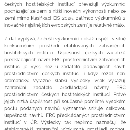
českých hostitelských institucí převažují výzkumníci
pocházející ze zemí s nižší inovační výkonností nebo ze
zemí mimo klasifikaci EIS 2025, zatímco výzkumníků z
inovačně nejsilnějších evropských zemí je relativně málo.
Z dat vyplývá, že čeští výzkumníci dokáží uspět i v silně
konkurenčním prostředí etablovaných zahraničních
hostitelských institucí. Úspěšnost českých žadatelů
předkládajících návrh ERC prostřednictvím zahraničních
institucí je vyšší než u žadatelů podávajících návrh
prostřednictvím českých institucí, i když rozdíl není
dramatický. Výrazně slabší výsledky však vykazují
zahraniční žadatelé předkládající návrhy ERC
prostřednictvím českých hostitelských institucí. Právě
jejich nízká úspěšnost při současně poměrně vysokém
počtu podaných návrhů významně snižuje celkovou
úspěšnost návrhů ERC předkládaných prostřednictvím
institucí v ČR. Výsledky tak nepřímo naznačují, že
etablovanější zahraniční výzkumná prostředí mohou