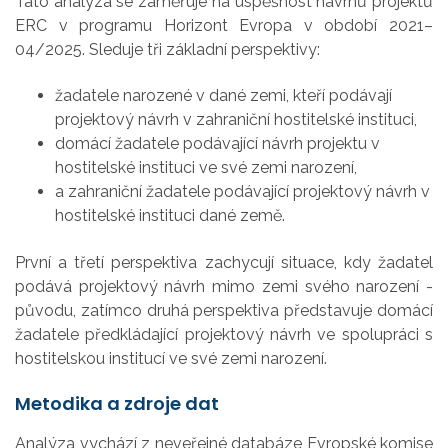
Tato analýza se zaměřuje na úspěšnost návrhů projektů
ERC v programu Horizont Evropa v období 2021–
04/2025. Sleduje tři základní perspektivy:
žadatele narozené v dané zemi, kteří podávají
projektový návrh v zahraniční hostitelské instituci,
domácí žadatele podávající návrh projektu v
hostitelské instituci ve své zemi narození,
a zahraniční žadatele podávající projektový návrh v
hostitelské instituci dané země.
První a třetí perspektiva zachycují situace, kdy žadatel
podává projektový návrh mimo zemi svého narození -
původu, zatímco druhá perspektiva představuje domácí
žadatele předkládající projektový návrh ve spolupráci s
hostitelskou institucí ve své zemi narození.
Metodika a zdroje dat
Analýza vychází z neveřejné databáze Evropské komise