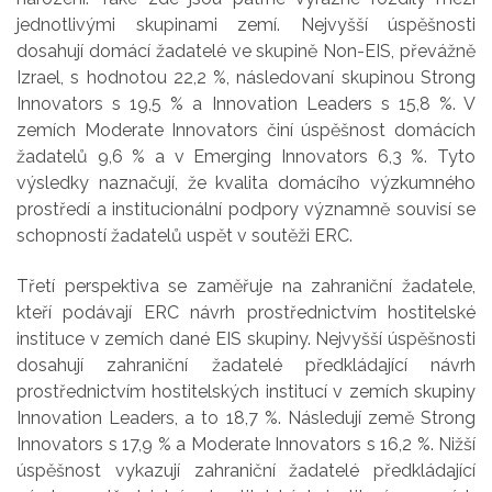
jednotlivými skupinami zemí. Nejvyšší úspěšnosti
dosahují domácí žadatelé ve skupině Non-EIS, převážně
Izrael, s hodnotou 22,2 %, následovaní skupinou Strong
Innovators s 19,5 % a Innovation Leaders s 15,8 %. V
zemích Moderate Innovators činí úspěšnost domácích
žadatelů 9,6 % a v Emerging Innovators 6,3 %. Tyto
výsledky naznačují, že kvalita domácího výzkumného
prostředí a institucionální podpory významně souvisí se
schopností žadatelů uspět v soutěži ERC.
Třetí perspektiva se zaměřuje na zahraniční žadatele,
kteří podávají ERC návrh prostřednictvím hostitelské
instituce v zemích dané EIS skupiny. Nejvyšší úspěšnosti
dosahují zahraniční žadatelé předkládající návrh
prostřednictvím hostitelských institucí v zemích skupiny
Innovation Leaders, a to 18,7 %. Následují země Strong
Innovators s 17,9 % a Moderate Innovators s 16,2 %. Nižší
úspěšnost vykazují zahraniční žadatelé předkládající