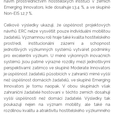
návrh prostřednictvím hostitelských institucí v zemích
Emerging Innovators, kde dosahuje 13,4 %, a ve skupině
Non-EIS 12,7 %.
Celkově výsledky ukazují, že úspěšnost projektových
návrhů ERC nelze vysvětlit pouze individuální mobilitou
žadatelů. Významnou roli hraje také kvalita hostitelského
prostředí, institucionální zázemí a schopnost
jednotlivých výzkumných systémů vytvářet podmínky
pro excelentní výzkum. U méně výkonných inovačních
systémů jsou patrné výrazné rozdíly mezi jednotlivými
perspektivami: zatímco ve skupině Moderate Innovators
je úspěšnost žadatelů působících v zahraničí mírně vyšší
než úspěšnost domácích žadatelů, ve skupině Emerging
Innovators je tomu naopak. V obou skupinách však
zahraniční žadatelé hostovaní v těchto zemích dosahují
vyšší úspěšnosti než domácí žadatelé. Výsledky tak
poukazují nejen na význam mobility, ale také na
rozdílnou kvalitu a atraktivitu hostitelského výzkumného