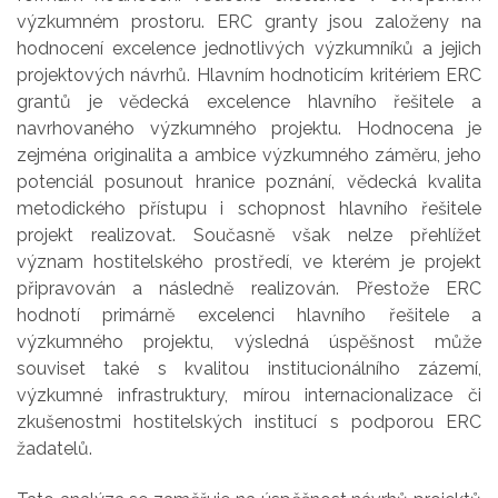
výzkumném prostoru. ERC granty jsou založeny na
hodnocení excelence jednotlivých výzkumníků a jejich
projektových návrhů. Hlavním hodnoticím kritériem ERC
grantů je vědecká excelence hlavního řešitele a
navrhovaného výzkumného projektu. Hodnocena je
zejména originalita a ambice výzkumného záměru, jeho
potenciál posunout hranice poznání, vědecká kvalita
metodického přístupu i schopnost hlavního řešitele
projekt realizovat. Současně však nelze přehlížet
význam hostitelského prostředí, ve kterém je projekt
připravován a následně realizován. Přestože ERC
hodnotí primárně excelenci hlavního řešitele a
výzkumného projektu, výsledná úspěšnost může
souviset také s kvalitou institucionálního zázemí,
výzkumné infrastruktury, mírou internacionalizace či
zkušenostmi hostitelských institucí s podporou ERC
žadatelů.