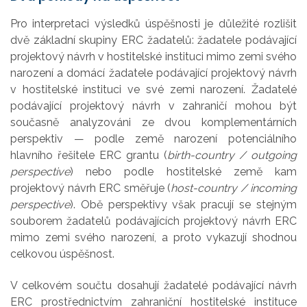
Pro interpretaci výsledků úspěšnosti je důležité rozlišit
dvě základní skupiny ERC žadatelů: žadatele podávající
projektový návrh v hostitelské instituci mimo zemi svého
narození a domácí žadatele podávající projektový návrh
v hostitelské instituci ve své zemi narození. Žadatelé
podávající projektový návrh v zahraničí mohou být
současně analyzováni ze dvou komplementárních
perspektiv — podle země narození potenciálního
hlavního řešitele ERC grantu (
birth-country / outgoing
perspective
) nebo podle hostitelské země kam
projektový návrh ERC směřuje (
host-country / incoming
perspective
). Obě perspektivy však pracují se stejným
souborem žadatelů podávajících projektový návrh ERC
mimo zemi svého narození, a proto vykazují shodnou
celkovou úspěšnost.
V celkovém součtu dosahují žadatelé podávající návrh
ERC prostřednictvím zahraniční hostitelské instituce