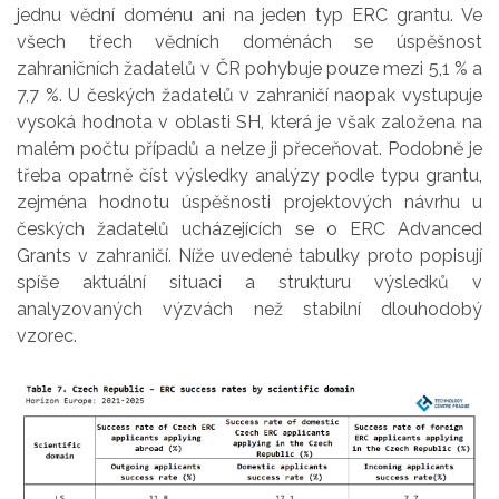
jednu vědní doménu ani na jeden typ ERC grantu. Ve
všech třech vědních doménách se úspěšnost
zahraničních žadatelů v ČR pohybuje pouze mezi 5,1 % a
7,7 %. U českých žadatelů v zahraničí naopak vystupuje
vysoká hodnota v oblasti SH, která je však založena na
malém počtu případů a nelze ji přeceňovat. Podobně je
třeba opatrně číst výsledky analýzy podle typu grantu,
zejména hodnotu úspěšnosti projektových návrhu u
českých žadatelů ucházejících se o ERC Advanced
Grants v zahraničí. Níže uvedené tabulky proto popisují
spíše aktuální situaci a strukturu výsledků v
analyzovaných výzvách než stabilní dlouhodobý
vzorec.