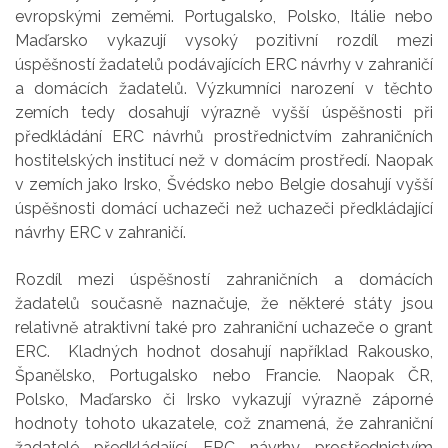
evropskými zeměmi. Portugalsko, Polsko, Itálie nebo
Maďarsko vykazují vysoký pozitivní rozdíl mezi
úspěšností žadatelů podávajících ERC návrhy v zahraničí
a domácích žadatelů. Výzkumníci narození v těchto
zemích tedy dosahují výrazně vyšší úspěšnosti při
předkládání ERC návrhů prostřednictvím zahraničních
hostitelských institucí než v domácím prostředí. Naopak
v zemích jako Irsko, Švédsko nebo Belgie dosahují vyšší
úspěšnosti domácí uchazeči než uchazeči předkládající
návrhy ERC v zahraničí.
Rozdíl mezi úspěšností zahraničních a domácích
žadatelů současně naznačuje, že některé státy jsou
relativně atraktivní také pro zahraniční uchazeče o grant
ERC. Kladných hodnot dosahují například Rakousko,
Španělsko, Portugalsko nebo Francie. Naopak ČR,
Polsko, Maďarsko či Irsko vykazují výrazně záporné
hodnoty tohoto ukazatele, což znamená, že zahraniční
žadatelé předkládající ERC návrhy prostřednictvím