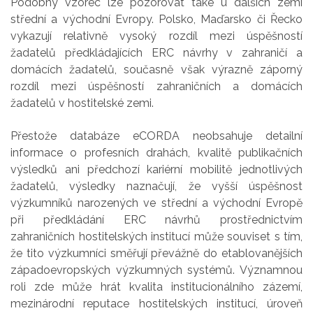
Podobný vzorec lze pozorovat také u dalších zemí
střední a východní Evropy. Polsko, Maďarsko či Řecko
vykazují relativně vysoký rozdíl mezi úspěšností
žadatelů předkládajících ERC návrhy v zahraničí a
domácích žadatelů, současně však výrazně záporný
rozdíl mezi úspěšností zahraničních a domácích
žadatelů v hostitelské zemi.
Přestože databáze eCORDA neobsahuje detailní
informace o profesních drahách, kvalitě publikačních
výsledků ani předchozí kariérní mobilitě jednotlivých
žadatelů, výsledky naznačují, že vyšší úspěšnost
výzkumníků narozených ve střední a východní Evropě
při předkládání ERC návrhů prostřednictvím
zahraničních hostitelských institucí může souviset s tím,
že tito výzkumníci směřují převážně do etablovanějších
západoevropských výzkumných systémů. Významnou
roli zde může hrát kvalita institucionálního zázemí,
mezinárodní reputace hostitelských institucí, úroveň