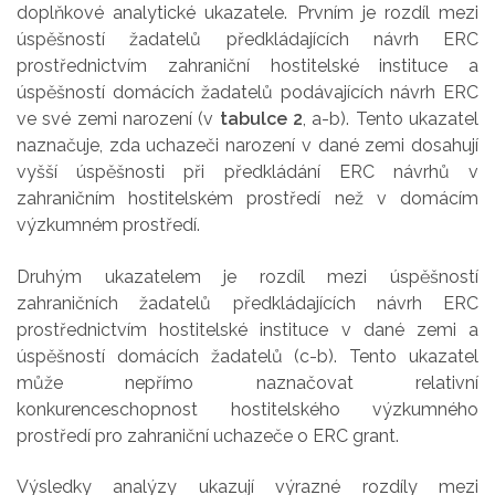
doplňkové analytické ukazatele. Prvním je rozdíl mezi
úspěšností žadatelů předkládajících návrh ERC
prostřednictvím zahraniční hostitelské instituce a
úspěšností domácích žadatelů podávajících návrh ERC
ve své zemi narození (v
tabulce 2
, a-b). Tento ukazatel
naznačuje, zda uchazeči narození v dané zemi dosahují
vyšší úspěšnosti při předkládání ERC návrhů v
zahraničním hostitelském prostředí než v domácím
výzkumném prostředí.
Druhým ukazatelem je rozdíl mezi úspěšností
zahraničních žadatelů předkládajících návrh ERC
prostřednictvím hostitelské instituce v dané zemi a
úspěšností domácích žadatelů (c-b). Tento ukazatel
může nepřímo naznačovat relativní
konkurenceschopnost hostitelského výzkumného
prostředí pro zahraniční uchazeče o ERC grant.
Výsledky analýzy ukazují výrazné rozdíly mezi