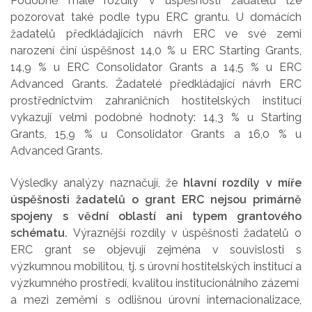
Podobně malé rozdíly v úspěšnosti žadatelů lze
pozorovat také podle typu ERC grantu. U domácích
žadatelů předkládajících návrh ERC ve své zemi
narození činí úspěšnost 14,0 % u ERC Starting Grants,
14,9 % u ERC Consolidator Grants a 14,5 % u ERC
Advanced Grants. Žadatelé předkládající návrh ERC
prostřednictvím zahraničních hostitelských institucí
vykazují velmi podobné hodnoty: 14,3 % u Starting
Grants, 15,9 % u Consolidator Grants a 16,0 % u
Advanced Grants.
Výsledky analýzy naznačují, že
hlavní rozdíly v míře
úspěšnosti žadatelů o grant ERC nejsou primárně
spojeny s vědní oblastí ani typem grantového
schématu.
Výraznější rozdíly v úspěšnosti žadatelů o
ERC grant se objevují zejména v souvislosti s
výzkumnou mobilitou, tj. s úrovní hostitelských institucí a
výzkumného prostředí, kvalitou institucionálního zázemí
a mezi zeměmi s odlišnou úrovní internacionalizace,