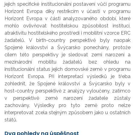
jejich specifické institucionální postavení vůči programu
Horizont Evropa díky restrikcím v účasti v programu
Horizont Evropa v části analyzovaného období, které
mohlo ovlivňovat hostitelskou způsobilost institucí,
atraktivitu hostitelského prostředí i mobilitní vzorce ERC
žadatelů. V birth-country perspektivě byly naopak
Spojené království a Švýcarsko ponechány, protože
cílem této perspektivy je sledovat zemi narození a
mezinárodní mobilitu žadatelů bez ohledu na
institucionální status jejich domovské země v programu
Horizont Evropa. Při interpretaci výsledků je třeba
zohlednit, že Spojené království a Švýcarsko byly v
host-country perspektivě z analýzy vyloučeny, zatímco
v perspektivě země narození žadatele zůstaly
zachovány. Výsledky pro tyto země proto nelze
interpretovat zcela stejným způsobem jako u ostatních
států.
Dva pohledy na úspěšnost