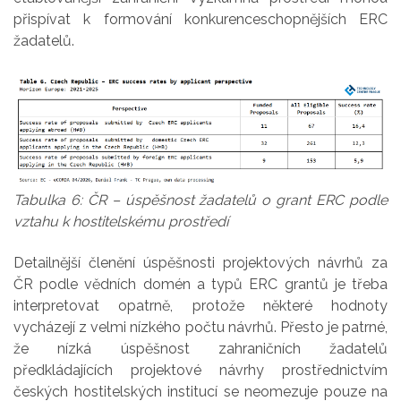
přispívat k formování konkurenceschopnějších ERC
žadatelů.
Tabulka 6: ČR – úspěšnost žadatelů o grant ERC podle
vztahu k hostitelskému prostředí
Detailnější členění úspěšnosti projektových návrhů za
ČR podle vědních domén a typů ERC grantů je třeba
interpretovat opatrně, protože některé hodnoty
vycházejí z velmi nízkého počtu návrhů. Přesto je patrné,
že nízká úspěšnost zahraničních žadatelů
předkládajících projektové návrhy prostřednictvím
českých hostitelských institucí se neomezuje pouze na