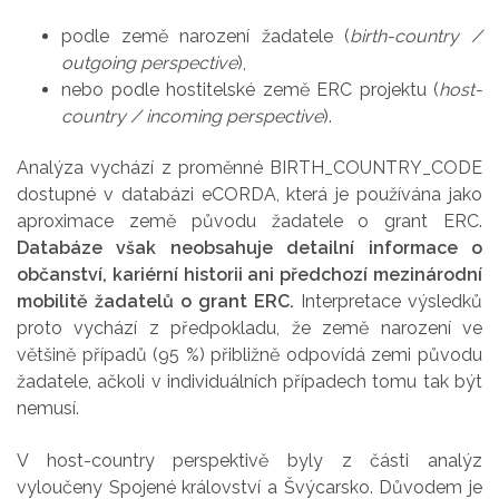
podle země narození žadatele (
birth-country /
outgoing perspective
),
nebo podle hostitelské země ERC projektu (
host-
country / incoming perspective
).
Analýza vychází z proměnné BIRTH_COUNTRY_CODE
dostupné v databázi eCORDA, která je používána jako
aproximace země původu žadatele o grant ERC.
Databáze však neobsahuje detailní informace o
občanství, kariérní historii ani předchozí mezinárodní
mobilitě žadatelů o grant ERC.
Interpretace výsledků
proto vychází z předpokladu, že země narození ve
většině případů (95 %) přibližně odpovídá zemi původu
žadatele, ačkoli v individuálních případech tomu tak být
nemusí.
V host-country perspektivě byly z části analýz
vyloučeny Spojené království a Švýcarsko. Důvodem je