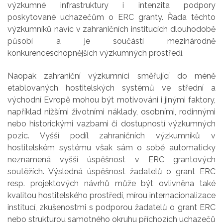
výzkumné infrastruktury i intenzita podpory
poskytované uchazečům o ERC granty. Řada těchto
výzkumníků navíc v zahraničních institucích dlouhodobě
působí a je součástí mezinárodně
konkurenceschopnějších výzkumných prostředí.
Naopak zahraniční výzkumníci směřující do méně
etablovaných hostitelských systémů ve střední a
východní Evropě mohou být motivováni i jinými faktory,
například nižšími životními náklady, osobními, rodinnými
nebo historickými vazbami či dostupností výzkumných
pozic. Vyšší podíl zahraničních výzkumníků v
hostitelském systému však sám o sobě automaticky
neznamená vyšší úspěšnost v ERC grantových
soutěžích. Výsledná úspěšnost žadatelů o grant ERC
resp. projektových návrhů může být ovlivněna také
kvalitou hostitelského prostředí, mírou internacionalizace
institucí, zkušenostmi s podporou žadatelů o grant ERC
nebo strukturou samotného okruhu příchozích uchazečů