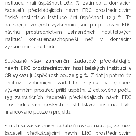
instituce, mají úspěšnost 16,4 %, zatímco u domácích
žadatelů předkládajících návrh ERC prostřednictvím
české hostitelské instituce činí úspěšnost 12,3 %. To
naznačuje, že čeští výzkumníci jsou při podávání ERC
návrhů prostřednictvím zahraničních hostitelských
institucí konkurenceschopnější než v domácím
výzkumném prostředí.
Současně však
zahraniční žadatelé předkládající
návrh ERC prostřednictvím hostitelských institucí v
ČR vykazují úspěšnost pouze 5,9 %.
Z dat je patrné, že
příchozí zahraniční žadatelé nejsou v českém
výzkumném prostředí příliš úspěšní. Z celkového počtu
153 zahraničních žadatelů předkládajících návrh ERC
prostřednictvím českých hostitelských institucí bylo
financováno pouze 9 projektů.
Struktura zahraničních žadatelů rovněž ukazuje, že mezi
žadateli předkládajícími návrh ERC prostřednictvím