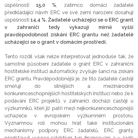
úspěšnosti
15,0 %
, zatímco domácí žadatelé
předkládající návrh ERC ve své zemi narození dosahují
úspěšnosti
14,4 %.
Žadatelé ucházející se o ERC grant
v zahraničí tedy vykazují mírně vyšší
pravděpodobnost získání ERC grantu než žadatelé
ucházející se o grant v domácím prostředí.
Tento rozdíl však nelze interpretovat jednoduše tak, že
samotné působení žadatele o grant ERC v zahraniční
hostitelské instituci automaticky zvyšuje šanci na získání
ERC grantu. Pravděpodobnější je, že tito žadatelé častěji
směřují do silnějších a mezinárodně
konkurenceschopnějších hostitelských institucí nebo že k
podávání ERC projektů v zahraničí dochází častěji u
výzkumníků, kteří již patří mezi nejkonkurenceschopnější
uchazeče v evropském výzkumném prostoru.
Významnou roli mohou hrát také institucionální
mechanismy podpory ERC žadatelů. ERC granty
představují vysoce selektivní typ financování a v řadě