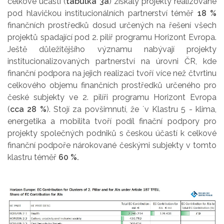
celkové účasti (
tabulka 3a
) získaly projekty realizované
pod hlavičkou institucionálních partnerství téměř
18 %
finančních prostředků dosud určených na řešení všech
projektů spadající pod 2. pilíř programu Horizont Evropa.
Ještě důležitějšího významu nabývají projekty
institucionalizovaných partnerství na úrovni ČR, kde
finanční podpora na jejich realizaci tvoří více než čtvrtinu
celkového objemu finančních prostředků určeného pro
české subjekty ve 2. pilíři programu Horizont Evropa
(
cca 28 %
). Stojí za povšimnutí, že ´v Klastru 5 - klima,
energetika a mobilita tvoří podíl finační podpory pro
projekty společných podniků s českou účastí k celkové
finanční podpoře nárokované českými subjekty v tomto
klastru téměř
60 %.