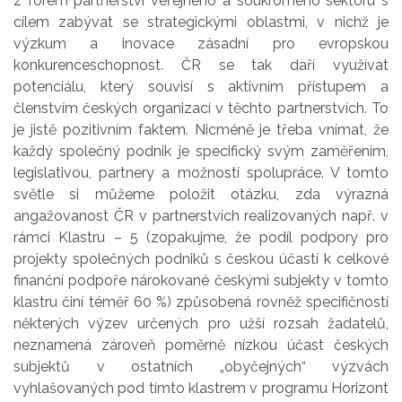
z forem partnerství veřejného a soukromého sektoru s
cílem zabývat se strategickými oblastmi, v nichž je
výzkum a inovace zásadní pro evropskou
konkurenceschopnost. ČR se tak daří využívat
potenciálu, který souvisí s aktivním přístupem a
členstvím českých organizací v těchto partnerstvích. To
je jistě pozitivním faktem. Nicméně je třeba vnímat, že
každý společný podnik je specifický svým zaměřením,
legislativou, partnery a možností spolupráce. V tomto
světle si můžeme položit otázku, zda výrazná
angažovanost ČR v partnerstvích realizovaných např. v
rámci Klastru – 5 (zopakujme, že podíl podpory pro
projekty společných podniků s českou účastí k celkové
finanční podpoře nárokované českými subjekty v tomto
klastru činí téměř 60 %) způsobená rovněž specifičností
některých výzev určených pro užší rozsah žadatelů,
neznamená zároveň poměrně nízkou účast českých
subjektů v ostatních „obyčejných“ výzvách
vyhlašovaných pod tímto klastrem v programu Horizont