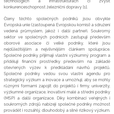
technologiích a infrastrukturách či zvýšit
konkurenceschopnost železniční dopravy [1].
Členy těchto společných podniků jsou obvykle
Evropská unie (zastoupená Evropskou komisí) a sdružení
vedená průmyslem, jakož i další partneři. Soukromý
sektor ve společných podnicích zastupují především
oborové asociace či velké podniky, které jsou
nejdůležitějším a nejvlivnějším článkem spolupráce.
Společné podniky přijímají vlastní výzkumný program a
přidělují finanční prostředky především na základě
otevřených výzev k předkládání návrhů projektů.
Společné podniky vedou svou vlastní agendu pro
strategický výzkum a inovace a umožňují, aby se mohly
různými formami zapojit do projektů í firmy, univerzity,
výzkumné organizace, inovativní malé a střední podniky
(MSP) a další organizace. Díky kombinaci veřejných i
soukromých zdrojů nabízejí společné podniky možnost
provádět i rozsáhlý, dlouhodobý a silně rizikový výzkum.