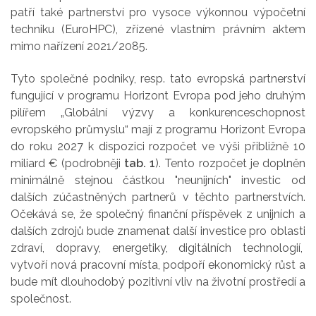
patří také partnerství pro vysoce výkonnou výpočetní
techniku (EuroHPC), zřízené vlastním právním aktem
mimo nařízení 2021/2085.
Tyto společné podniky, resp. tato evropská partnerství
fungující v programu Horizont Evropa pod jeho druhým
pilířem „Globální výzvy a konkurenceschopnost
evropského průmyslu“ mají z programu Horizont Evropa
do roku 2027 k dispozici rozpočet ve výši přibližně 10
miliard € (podrobněji
tab. 1
). Tento rozpočet je doplněn
minimálně stejnou částkou "neunijních" investic od
dalších zúčastněných partnerů v těchto partnerstvích.
Očekává se, že společný finanční příspěvek z unijních a
dalších zdrojů bude znamenat další investice pro oblasti
zdraví, dopravy, energetiky, digitálních technologií,
vytvoří nová pracovní místa, podpoří ekonomický růst a
bude mít dlouhodobý pozitivní vliv na životní prostředí a
společnost.