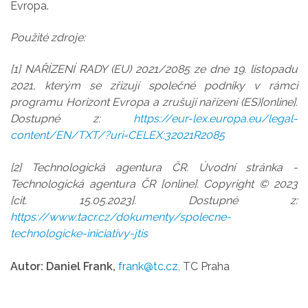
Evropa.
Použité zdroje:
[1] NAŘÍZENÍ RADY (EU) 2021/2085 ze dne 19. listopadu
2021, kterým se zřizují společné podniky v rámci
programu Horizont Evropa a zrušují nařízení (ES)[online].
Dostupné z:
https://eur-lex.europa.eu/legal-
content/EN/TXT/?uri=CELEX:32021R2085
[2] Technologická agentura ČR. Úvodní stránka -
Technologická agentura ČR [online]. Copyright © 2023
[cit. 15.05.2023]. Dostupné z:
https://www.tacr.cz/dokumenty/spolecne-
technologicke-iniciativy-jtis
Autor: Daniel Frank,
frank@tc.cz,
TC Praha