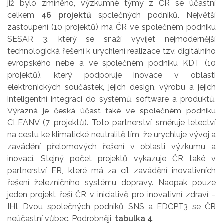
již bylo zmíněno, výzkumné týmy z ČR se účastní
celkem
46 projektů
společných podniků. Největší
zastoupení (10 projektů) má ČR ve společném podniku
SESAR 3, který se snaží vyvíjet nejmodernější
technologická řešení k urychlení realizace tzv. digitálního
evropského nebe a ve společném podniku KDT (10
projektů), který podporuje inovace v oblasti
elektronických součástek, jejich design, výrobu a jejich
inteligentní integraci do systémů, software a produktů.
Výrazná je česká účast také ve společném podniku
CLEANV (7 projektů). Toto partnerství směruje letectví
na cestu ke klimatické neutralitě tím, že urychluje vývoj a
zavádění přelomových řešení v oblasti výzkumu a
inovací. Stejný počet projektů vykazuje ČR také v
partnerství ER, které má za cíl zavádění inovativních
řešení železničního systému dopravy. Naopak pouze
jeden projekt řeší ČR v iniciativě pro inovativní zdraví –
IHI. Dvou společných podniků SNS a EDCPT3 se ČR
neúčastní vůbec. Podrobněji
tabulka 4
.