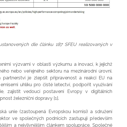
í ustanovených dle článku 187 SFEU realizovaných v
ními výzvami v oblasti výzkumu a inovací, k jejichž
mého nebo veřejného sektoru na mezinárodní úrovni.
partnerství je zlepšit připravenost a reakci EU na
emisemi uhlíku pro čisté letectví, podpořit využívání
e, zajistit vedoucí postavení Evropy v digitálních
pnost železniční dopravy [1].
ská unie (zastoupená Evropskou komisí) a sdružení
ektor ve společných podnicích zastupují především
itějším a nejvlivnějším článkem spolupráce. Společné