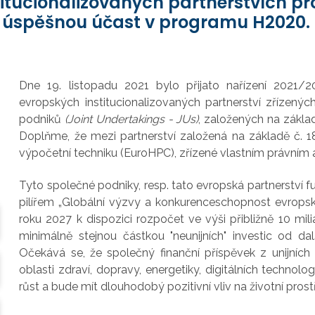
stitucionalizovaných partnerstvích 
a úspěšnou účast v programu H2020.
Dne 19. listopadu 2021 bylo přijato nařízení 2021/
evropských institucionalizovaných partnerství zřízen
podniků
(Joint Undertakings - JUs)
, založených na zákla
Doplňme, že mezi partnerství založená na základě č. 1
výpočetní techniku (EuroHPC), zřízené vlastním právním
Tyto společné podniky, resp. tato evropská partnerství 
pilířem „Globální výzvy a konkurenceschopnost evrops
roku 2027 k dispozici rozpočet ve výši přibližně 10 mil
minimálně stejnou částkou "neunijních" investic od da
Očekává se, že společný finanční příspěvek z unijních
oblasti zdraví, dopravy, energetiky, digitálních technol
růst a bude mít dlouhodobý pozitivní vliv na životní pros