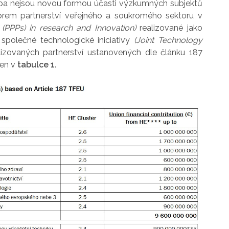
ropa nejsou novou formou účasti výzkumných subjektů
forem partnerství veřejného a soukromého sektoru v
s (PPPs) in research and Innovation)
realizované jako
 společné technologické iniciativy
(Joint Technology
lizovaných partnerství ustanovených dle článku 187
den v
tabulce 1
.