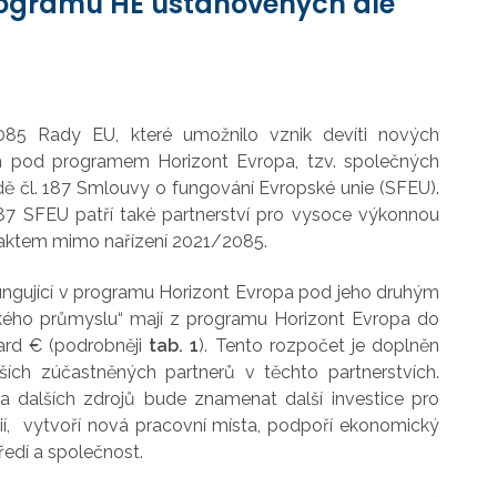
programu HE ustanovených dle
2085 Rady EU, které umožnilo vznik devíti nových
ých pod programem Horizont Evropa, tzv. společných
dě čl. 187 Smlouvy o fungování Evropské unie (SFEU).
87 SFEU patří také partnerství pro vysoce výkonnou
 aktem mimo nařízení 2021/2085.
fungující v programu Horizont Evropa pod jeho druhým
kého průmyslu“ mají z programu Horizont Evropa do
iard € (podrobněji
tab. 1
). Tento rozpočet je doplněn
lších zúčastněných partnerů v těchto partnerstvích.
 a dalších zdrojů bude znamenat další investice pro
ogií, vytvoří nová pracovní místa, podpoří ekonomický
tředí a společnost.