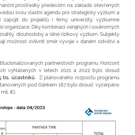
 finanční prostředky především na základě otevřených
 vedou svou vlastní agendu pro strategický výzkum a
apojit do projektů í firmy, univerzity, výzkumné
lší organizace. Díky kombinaci veřejných i soukromých
zsáhlý, dlouhodobý a silně rizikový výzkum. Subjekty
ají možnost ovlivnit směr vývoje v daném odvětví a
titucionalizovaných partnerstvích programu Horizont
ách vyhlášených v letech 2021 a 2022 bylo dosud
5 tis. účastníků
. Z plánovaného rozpočtu programu
í ustanovených pod článkem 187 bylo dosud vyčerpáno
mil. €).