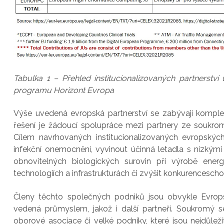
Tabulka 1 – Přehled institucionalizovaných partnerstv
programu Horizont Evropa
Výše uvedená evropská partnerství se zabývají komplex
řešení je žádoucí spolupráce mezi partnery ze soukro
Cílem navrhovaných institucionalizovaných evropských 
infekční onemocnění, vyvinout účinná letadla s nízkými 
obnovitelných biologických surovin při výrobě energi
technologiích a infrastrukturách či zvýšit konkurencescho
Členy těchto společných podniků jsou obvykle Evrop
vedená průmyslem, jakož i další partneři. Soukromý s
oborové asociace či velké podniky, které jsou nejdůlež