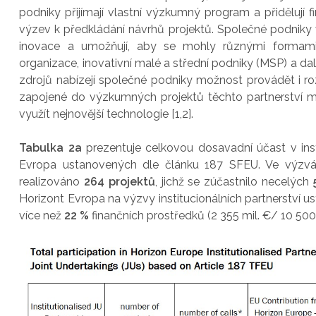
podniky přijímají vlastní výzkumný program a přidělují
výzev k předkládání návrhů projektů. Společné podniky
inovace a umožňují, aby se mohly různými formami z
organizace, inovativní malé a střední podniky (MSP) a da
zdrojů nabízejí společné podniky možnost provádět i ro
zapojené do výzkumných projektů těchto partnerství m
využít nejnovější technologie [1,2].
Tabulka 2a
prezentuje celkovou dosavadní účast v ins
Evropa ustanovených dle článku 187 SFEU. Ve výzv
realizováno
264 projektů
, jichž se zúčastnilo necelých
Horizont Evropa na výzvy institucionálních partnerstv
více než
22 %
finančních prostředků (2 355 mil. €/ 10 500 