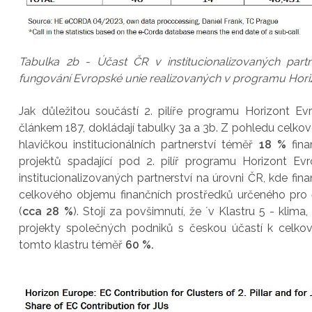
Tabulka 2b - Účast ČR v institucionalizovaných par
fungování Evropské unie realizovaných v programu Hor
Jak důležitou součástí 2. pilíře programu Horizont Evr
článkem 187, dokládají tabulky 3a a 3b. Z pohledu celkové
hlavičkou institucionálních partnerství téměř
18 %
fina
projektů spadající pod 2. pilíř programu Horizont Evr
institucionalizovaných partnerství na úrovni ČR, kde finan
celkového objemu finančních prostředků určeného pro č
(
cca 28 %
). Stojí za povšimnutí, že ´v Klastru 5 - klima
projekty společných podniků s českou účastí k celko
tomto klastru téměř
60 %.