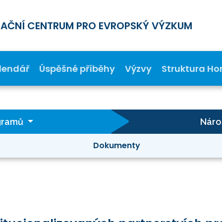
MAČNÍ CENTRUM PRO EVROPSKÝ VÝZKUM
lendář
Úspěšné příběhy
Výzvy
Struktura Ho
gramů
Náro
Dokumenty