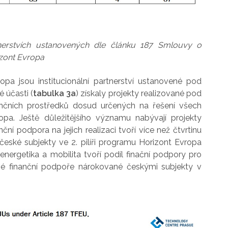
tnerstvích ustanovených dle článku 187 Smlouvy o
izont Evropa
opa jsou institucionální partnerství ustanovené pod
 účasti (
tabulka 3a
) získaly projekty realizované pod
nčních prostředků dosud určených na řešení všech
opa. Ještě důležitějšího významu nabývají projekty
ční podpora na jejich realizaci tvoří více než čtvrtinu
eské subjekty ve 2. pilíři programu Horizont Evropa
, energetika a mobilita tvoří podíl finační podpory pro
vé finanční podpoře nárokované českými subjekty v