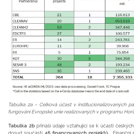
Tabulka 2a – Celková účast v institucionalizovaných p
fungování Evropské unie realizovaných v programu Hor
Tabulka 2b
přináší údaje vztahující se k účasti českých
dosud součástí
46 financovaných projektů
. Finanční