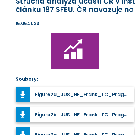
Stručná analýza účasti ČR v in
článku 187 SFEU. ČR navazuje n
15.05.2023
Soubory:
Figure2a_JUS_HE_Frank_TC_Prague.jpg
Figure2b_JUS_HE_Frank_TC_Prague.jpg
Figure3a_JUS_HE_Frank_TC_Prague.jpg