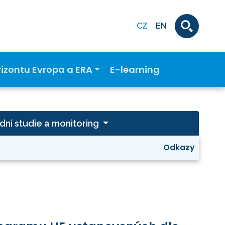
CZ
EN
rizontu Evropa a ERA
E-learning
dní studie a monitoring
Odkazy