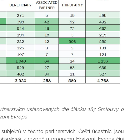
artnerstvích ustanovených dle článku 187 Smlouvy o
izont Evropa
 subjektů v těchto partnerstvích. Čeští účastníci jsou
 příspěvek z rozpočtu programu Horizont Evropa činí