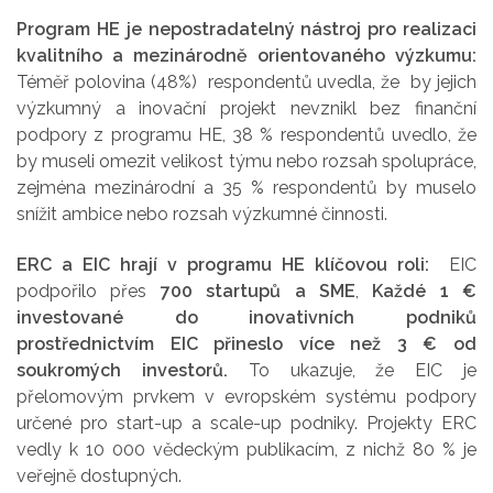
Program HE je nepostradatelný nástroj pro realizaci
kvalitního a mezinárodně orientovaného výzkumu:
Téměř polovina (48%) respondentů uvedla, že by jejich
výzkumný a inovační projekt nevznikl bez finanční
podpory z programu HE, 38 % respondentů uvedlo, že
by museli omezit velikost týmu nebo rozsah spolupráce,
zejména mezinárodní a 35 % respondentů by muselo
snížit ambice nebo rozsah výzkumné činnosti.
ERC a EIC hrají v programu HE klíčovou roli:
EIC
podpořilo přes
700 startupů a SME
,
Každé 1 €
investované do inovativních podniků
prostřednictvím EIC přineslo více než 3 € od
soukromých investorů.
To ukazuje, že EIC je
přelomovým prvkem v evropském systému podpory
určené pro start-up a scale-up podniky. Projekty ERC
vedly k 10 000 vědeckým publikacím, z nichž 80 % je
veřejně dostupných.