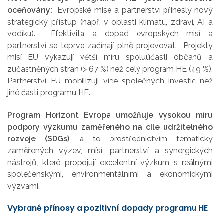
oceňovány:
Evropské mise a partnerství přinesly nový
strategický přístup (např. v oblasti klimatu, zdraví, AI a
vodíku). Efektivita a dopad evropských misí a
partnerství se teprve začínají plně projevovat. Projekty
misí EU vykazují větší míru spoluúčasti občanů a
zúčastněných stran (> 67 %) než celý program HE (49 %).
Partnerství EU mobilizují více společných investic než
jiné části programu HE.
Program Horizont Evropa umožňuje vysokou míru
podpory výzkumu zaměřeného na cíle udržitelného
rozvoje (SDGs)
, a to prostřednictvím tematicky
zaměřených výzev, mísí, partnerství a synergických
nástrojů, které propojují excelentní výzkum s reálnými
společenskými, environmentálními a ekonomickými
výzvami.
Vybrané přínosy a pozitivní dopady programu HE