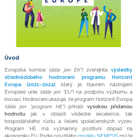
Úvod
Evropská komise
(dále jen EK")
zveřejnila
výsledky
střednědobého hodnocení programu Horizont
Evropa (2021–2024)
, který je hlavním nástrojem
Evropské unie
(dále jen "EU")
na podporu výzkumu a
inovací. Hodnocení ukazuje, že program Horizont Evropa
(dále jen "program HE")
přináší
vysokou přidanou
hodnotu
jak v oblasti vědecké excelence, tak
hospodářského růstu a řešení společenských výzev.
Program HE má významný pozitivní dopad na
ekonomiku EU. Podle použitého
modelu NEMESIS
může