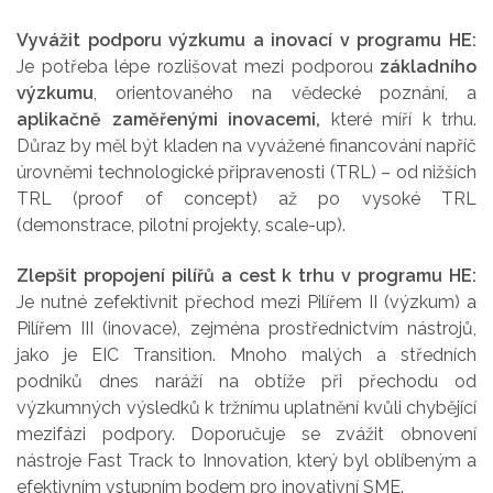
Vyvážit podporu výzkumu a inovací v programu HE:
Je potřeba lépe rozlišovat mezi podporou
základního
výzkumu
, orientovaného na vědecké poznání, a
aplikačně zaměřenými inovacemi,
které míří k trhu.
Důraz by měl být kladen na vyvážené financování napříč
úrovněmi technologické připravenosti (TRL) – od nižších
TRL (proof of concept) až po vysoké TRL
(demonstrace, pilotní projekty, scale-up).
Zlepšit propojení pilířů a cest k trhu v programu HE:
Je nutné zefektivnit přechod mezi Pilířem II (výzkum) a
Pilířem III (inovace), zejména prostřednictvím nástrojů,
jako je EIC Transition. Mnoho malých a středních
podniků dnes naráží na obtíže při přechodu od
výzkumných výsledků k tržnímu uplatnění kvůli chybějící
mezifázi podpory. Doporučuje se zvážit obnovení
nástroje Fast Track to Innovation, který byl oblíbeným a
efektivním vstupním bodem pro inovativní SME.