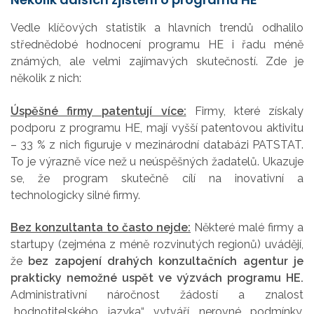
Vedle klíčových statistik a hlavních trendů odhalilo
střednědobé hodnocení programu HE i řadu méně
známých, ale velmi zajímavých skutečností. Zde je
několik z nich:
Úspěšné firmy patentují více:
Firmy, které získaly
podporu z programu HE, mají vyšší patentovou aktivitu
– 33 % z nich figuruje v mezinárodní databázi PATSTAT.
To je výrazně více než u neúspěšných žadatelů. Ukazuje
se, že program skutečně cílí na inovativní a
technologicky silné firmy.
Bez konzultanta to často nejde:
Některé malé firmy a
startupy (zejména z méně rozvinutých regionů) uvádějí,
že
bez zapojení drahých konzultačních agentur je
prakticky nemožné uspět ve výzvách programu HE.
Administrativní náročnost žádostí a znalost
„hodnotitelského jazyka“ vytváří nerovné podmínky,