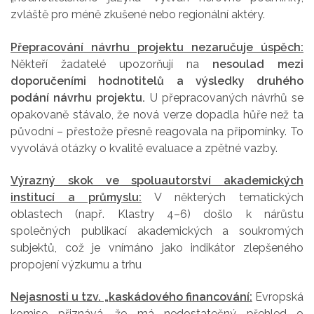
zvláště pro méně zkušené nebo regionální aktéry.
Přepracování návrhu projektu nezaručuje úspěch:
Někteří žadatelé upozorňují na
nesoulad mezi
doporučeními hodnotitelů a výsledky druhého
podání návrhu projektu.
U přepracovaných návrhů se
opakovaně stávalo, že nová verze dopadla hůře než ta
původní – přestože přesně reagovala na připomínky. To
vyvolává otázky o kvalitě evaluace a zpětné vazby.
Výrazný skok ve spoluautorství akademických
institucí a průmyslu:
V některých tematických
oblastech (např. Klastry 4–6) došlo k nárůstu
společných publikací akademických a soukromých
subjektů, což je vnímáno jako indikátor zlepšeného
propojení výzkumu a trhu
Nejasnosti u tzv. „kaskádového financování:
Evropská
komise přiznává, že má nedostatečný přehled o