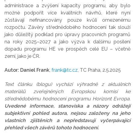
administrace a zvýšení kapacity programu, aby bylo
možné podpořit více kvalitních návrhů, které nyní
zůstávají nefinancovány pouze kvůli omezenému
rozpočtu. Závěry střednědobého hodnocení tak slouží
jako důležitý podklad pro úpravy pracovních programů
na roky 2025–2027 a jako výzva k dalšímu posílení
dopadu programu HE ve prospěch celé EU – včetně
zemí, jako je ČR.
Autor: Daniel Frank
,
frank@tc.cz
, TC Praha, 2.5.2025
Text článku (blogu) vychází výhradně z aktuálních
materiálů zveřejněných Evropskou komisí ke
střednědobému hodnocení programu Horizont Evropa.
Uvedené informace, stanoviska a názory odrážejí
subjektivní pohled autora, nejsou založeny na jeho
vlastních zjištěních a nepředstavují vyčerpávající
přehled všech závěrů tohoto hodnocení.