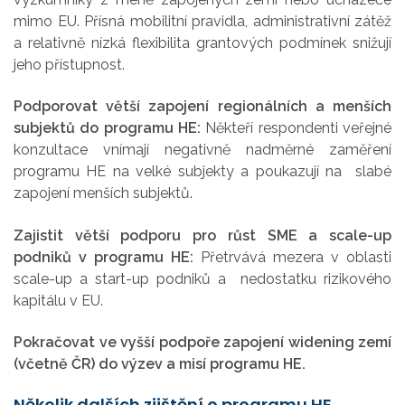
mimo EU. Přísná mobilitní pravidla, administrativní zátěž
a relativně nízká flexibilita grantových podmínek snižují
jeho přístupnost.
Podporovat větší zapojení regionálních a menších
subjektů do programu HE:
Někteří respondenti veřejné
konzultace vnímají negativně nadměrné zaměření
programu HE na velké subjekty a poukazují na slabé
zapojení menších subjektů.
Zajistit větší podporu pro růst SME a scale-up
podniků v programu HE:
Přetrvává mezera v oblasti
scale-up a start-up podniků a nedostatku rizikového
kapitálu v EU.
Pokračovat ve vyšší podpoře zapojení widening zemí
(včetně ČR) do výzev a misí programu HE.
Několik dalších zjištění o programu HE