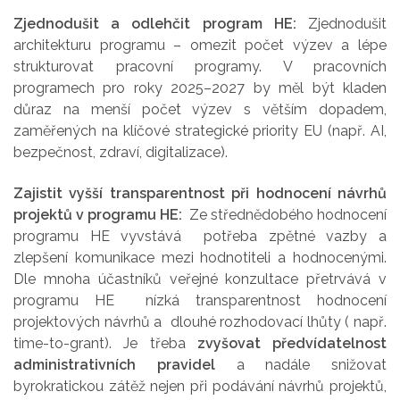
Zjednodušit a odlehčit program HE:
Zjednodušit
architekturu programu – omezit počet výzev a lépe
strukturovat pracovní programy. V pracovních
programech pro roky 2025–2027 by měl být kladen
důraz na menší počet výzev s větším dopadem,
zaměřených na klíčové strategické priority EU (např. AI,
bezpečnost, zdraví, digitalizace).
Zajistit vyšší transparentnost při hodnocení návrhů
projektů v programu HE:
Ze střednědobého hodnocení
programu HE vyvstává potřeba zpětné vazby a
zlepšení komunikace mezi hodnotiteli a hodnocenými.
Dle mnoha účastníků veřejné konzultace přetrvává v
programu HE nízká transparentnost hodnocení
projektových návrhů a dlouhé rozhodovací lhůty ( např.
time-to-grant). Je třeba
zvyšovat předvídatelnost
administrativních pravidel
a nadále snižovat
byrokratickou zátěž nejen při podávání návrhů projektů,