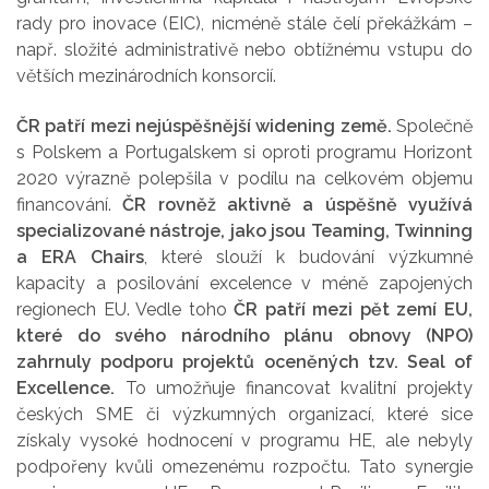
rady pro inovace (EIC), nicméně stále čelí překážkám –
např. složité administrativě nebo obtížnému vstupu do
větších mezinárodních konsorcií.
ČR patří mezi nejúspěšnější widening země.
Společně
s Polskem a Portugalskem si oproti programu Horizont
2020 výrazně polepšila v podílu na celkovém objemu
financování.
ČR rovněž aktivně a úspěšně využívá
specializované nástroje, jako jsou Teaming, Twinning
a ERA Chairs
, které slouží k budování výzkumné
kapacity a posilování excelence v méně zapojených
regionech EU. Vedle toho
ČR patří mezi pět zemí EU,
které do svého národního plánu obnovy (NPO)
zahrnuly podporu projektů oceněných tzv. Seal of
Excellence.
To umožňuje financovat kvalitní projekty
českých SME či výzkumných organizací, které sice
získaly vysoké hodnocení v programu HE, ale nebyly
podpořeny kvůli omezenému rozpočtu. Tato synergie