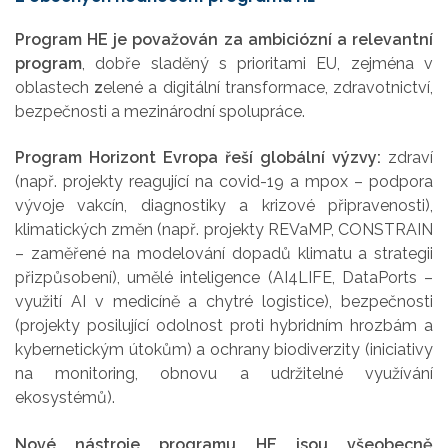
Program HE je považován za ambiciózní a relevantní
program
, dobře sladěný s prioritami EU, zejména v
oblastech
z
elené a digitální transformace, zdravotnictví,
bezpečnosti a mezinárodní spolupráce.
Program Horizont Evropa řeší globální výzvy:
zdraví
(např. projekty reagující na covid-19 a mpox – podpora
vývoje vakcín, diagnostiky a krizové připravenosti),
klimatických změn (např. projekty REVaMP, CONSTRAIN
– zaměřené na modelování dopadů klimatu a strategii
přizpůsobení), umělé inteligence (AI4LIFE, DataPorts –
využití AI v medicíně a chytré logistice), bezpečnosti
(projekty posilující odolnost proti hybridním hrozbám a
kybernetickým útokům) a ochrany biodiverzity (iniciativy
na monitoring, obnovu a udržitelné využívání
ekosystémů).
Nové nástroje programu HE jsou všeobecně