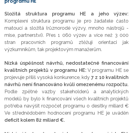
programu HE
Složitá struktura programu HE a jeho výzev:
Komplexní struktura programu je pro žadatele často
matoucí a složitá (různorodé výzvy, mnoho nástrojů -
mise, partnerství). Přes 1 060 výzev a více než 3 000
stran pracovních programů ztěžují orientaci jak
výzkumníkům, tak projektovým manažerům.
Nízká úspěšnost návrhů, nedostatečné financování
kvalitních projektů v programu HE:
V programu HE se
projevuje příliš vysoká konkurence, kdy
7 z 10 kvalitních
návrhů není financováno kvůli omezenému rozpočtu.
Podle zpětné vazby stakeholderů a analytických
modelů by bylo k financování všech kvalitních projektů
potřeba navýšit rozpočet programu o desítky miliard €
Ve střednědobém hodnocení programu HE je uváděn
deficit kolem 82 miliard €.