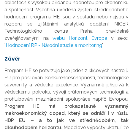
oblastech s vysokou přidanou hodnotou pro ekonomiku
a společnost. Všechna uvedená zjištění střednědobého
hodnocení programu HE jsou v souladu nebo nejsou v
rozporu se zjištěními analytiků oddělení NICER
Technologického centra Praha, pravidelně
zveřejňovanými na
webu Horizont Evropa
v sekci
"
Hodnocení RP - Národní studie a monitoring
".
Závěr
Program HE se potvrzuje jako jeden z klíčových nástrojů
EU pro posilování konkurenceschopnosti, technologické
suverenity a vědecké excelence. Významně přispívá k
vědeckému pokroku, vývoji průlomových technologií a
prohlubování mezinárodní spolupráce napříč Evropou.
Program HE má prokazatelně významný
makroekonomický dopad, který se odráží i v růstu
HDP EU – a to jak ve střednědobém, tak
dlouhodobém horizontu.
Modelové výpočty ukazují, že