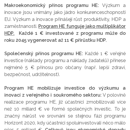
Makroekonomický přínos programu HE:
Výzkum a
inovace jsou vnímány jako jádro konkurenceschopnosti
EU. Výzkum a inovace přinášejí růst produktivity, HDP a
zaměstnanosti.
Program HE funguje jako multiplikátor
HDP.
Každé 1 € investované z programu může do
roku 2045 vygenerovat až 11 € přírůstku HDP.
Společenský přínos programu HE:
Každé 1 € veřejné
investice (náklady programu a náklady žadatelů) přinese
nejméně 5 € přínosu pro občany (např. lepší zdraví,
bezpečnost, udržitelnost).
Program HE mobilizuje investice do výzkumu a
inovací z veřejného i soukromého sektoru:
V polovině
realizace programu HE, již účastníci zmobilizovali více
než 10 miliard € ve formě společných investic. To je
značný nárůst ve srovnání se stejnou fází programu
Horizont 2020, kdy účastníci spoluinvestovali něco málo
přes 5 miliard €.
Celkově jsou ekonomické dopady