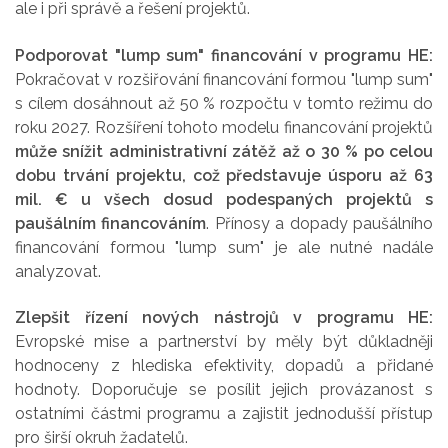
ale i při správě a řešení projektů.
Podporovat "lump sum" financování v programu HE:
Pokračovat v rozšiřování financování formou "lump sum"
s cílem dosáhnout až 50 % rozpočtu v tomto režimu do
roku 2027. Rozšíření tohoto modelu financování projektů
může snížit administrativní zátěž až o 30 % po celou
dobu trvání projektu, což představuje úsporu až 63
mil. € u všech dosud podespaných projektů s
paušálním financováním
. Přínosy a dopady paušálního
financování formou "lump sum" je ale nutné nadále
analyzovat.
Zlepšit řízení nových nástrojů v programu HE:
Evropské mise a partnerství by měly být důkladněji
hodnoceny z hlediska efektivity, dopadů a přidané
hodnoty. Doporučuje se posílit jejich provázanost s
ostatními částmi programu a zajistit jednodušší přístup
pro širší okruh žadatelů.