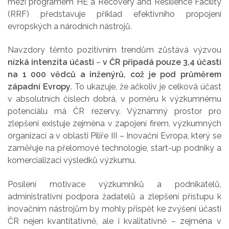
mezi programem HE a Recovery and Resilience Facility
(RRF) představuje příklad efektivního propojení
evropských a národních nástrojů.
Navzdory těmto pozitivním trendům zůstává výzvou
nízká intenzita účasti
–
v ČR připadá pouze 3,4 účasti
na 1 000 vědců a inženýrů, což je pod průměrem
západní Evropy.
To ukazuje, že ačkoliv je celková účast
v absolutních číslech dobrá, v poměru k výzkumnému
potenciálu má ČR rezervy. Významný prostor pro
zlepšení existuje zejména v zapojení firem, výzkumných
organizací a v oblasti Pilíře III – Inovační Evropa, který se
zaměřuje na přelomové technologie, start-up podniky a
komercializaci výsledků výzkumu.
Posílení motivace výzkumníků a podnikatelů,
administrativní podpora žadatelů a zlepšení přístupu k
inovačním nástrojům by mohly přispět ke zvýšení účasti
ČR nejen kvantitativně, ale i kvalitativně – zejména v