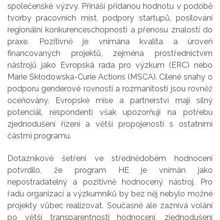
společenské výzvy. Přináší přidanou hodnotu v podobě
tvorby pracovních míst, podpory startupů, posilování
regionální konkurenceschopnosti a přenosu znalostí do
praxe. Pozitivně je vnímána kvalita a úroveň
financovaných projektů, zejména prostřednictvím
nástrojů jako Evropská rada pro výzkum (ERC) nebo
Marie Skłodowska-Curie Actions (MSCA). Cílené snahy o
podporu genderové rovnosti a rozmanitosti jsou rovněž
oceňovány. Evropské mise a partnerství mají silný
potenciál, respondenti však upozorňují na potřebu
zjednodušení řízení a větší propojenosti s ostatními
částmi programu.
Dotazníkové šetření ve střednědobém hodnocení
potvrdilo, že program HE je vnímán jako
nepostradatelný a pozitivně hodnocený nástroj. Pro
řadu organizací a výzkumníků by bez něj nebylo možné
projekty vůbec realizovat. Současně ale zaznívá volání
po větší transparentnosti hodnocení, zjednodušení