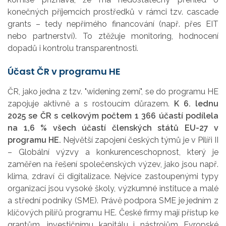
konečných příjemcích prostředků v rámci tzv. cascade
grants – tedy nepřímého financování (např. přes EIT
nebo partnerství). To ztěžuje monitoring, hodnocení
dopadů i kontrolu transparentnosti.
Účast ČR v programu HE
ČR, jako jedna z tzv. "widening zemí", se do programu HE
zapojuje aktivně a s rostoucím důrazem.
K 6. lednu
2025 se ČR s celkovým počtem 1 366 účastí podílela
na 1,6 % všech účastí členských států EU-27 v
programu HE.
Největší zapojení českých týmů je v Pilíři II
– Globální výzvy a konkurenceschopnost, který je
zaměřen na řešení společenských výzev, jako jsou např.
klima, zdraví či digitalizace. Nejvíce zastoupenými typy
organizací jsou vysoké školy, výzkumné instituce a malé
a střední podniky (SME). Právě podpora SME je jedním z
klíčových pilířů programu HE. České firmy mají přístup ke
grantům, investičnímu kapitálu i nástrojům Evropské