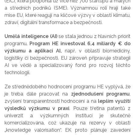
(EIC), která podpořila už více než 700 startupů a malých
a středních podniků (SME). Významnou roli hrají také
mise EU, které reagují na klíčové výzvy v oblasti klimatu,
zdraví, digitální transformace a bezpečnosti.
Umělá inteligence (AI)
se stala jednou z hlavních priorit
programu.
Program HE investoval 6,4 miliardy € do
výzkumu a aplikací AI,
např. v oblasti biomedicíny,
logistiky či bezpečnosti. EU zároveň připravuje strategii
AI ve vědě a specializovaný fond pro rozvoj těchto
technologií.
Ze střednědobého hodnocení programu HE vyplývá, že
je třeba dále pracovat na
zjednodušení programu
,
zvýšení transparentnosti hodnocení a na
lepším využití
výsledků výzkumu v praxi
. Pouze třetina patentů z
univerzit a výzkumných institucí je skutečně
komercializována, což ukazuje na rezervy v oblasti
„knowledge valorisation“. EK proto plánuje zavedení