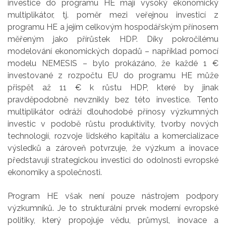
investice do programu HE mají vysoký ekonomický
multiplikátor, tj. poměr mezi veřejnou investicí z
programu HE a jejím celkovým hospodářským přínosem
měřeným jako přírůstek HDP. Díky pokročilému
modelování ekonomických dopadů – například pomocí
modelu NEMESIS – bylo prokázáno, že každé 1 €
investované z rozpočtu EU do programu HE může
přispět až 11 € k růstu HDP, které by jinak
pravděpodobně nevznikly bez této investice. Tento
multiplikátor odráží dlouhodobé přínosy výzkumných
investic v podobě růstu produktivity, tvorby nových
technologií, rozvoje lidského kapitálu a komercializace
výsledků a zároveň potvrzuje, že výzkum a inovace
představují strategickou investici do odolnosti evropské
ekonomiky a společnosti.
Program HE však není pouze nástrojem podpory
výzkumníků. Je to strukturální prvek moderní evropské
politiky, který propojuje vědu, průmysl, inovace a