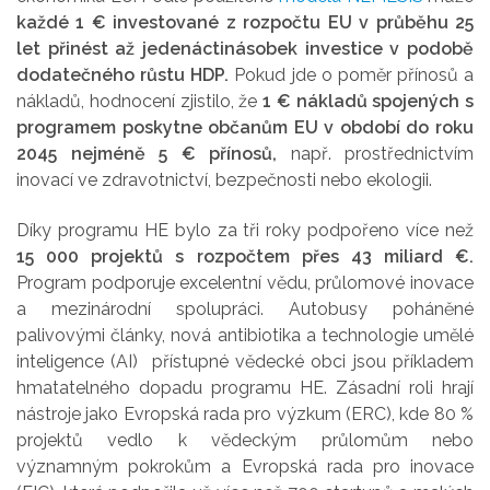
každé 1 € investované z rozpočtu EU v průběhu 25
let přinést až jedenáctinásobek investice v podobě
dodatečného růstu HDP.
Pokud jde o poměr přínosů a
nákladů, hodnocení zjistilo, že
1 € nákladů spojených s
programem poskytne občanům EU v období do roku
2045 nejméně 5 € přínosů,
např. prostřednictvím
inovací ve zdravotnictví, bezpečnosti nebo ekologii.
Díky programu HE bylo za tři roky podpořeno více než
15 000 projektů s rozpočtem přes 43 miliard €.
Program podporuje excelentní vědu, průlomové inovace
a mezinárodní spolupráci. Autobusy poháněné
palivovými články, nová antibiotika a technologie umělé
inteligence (AI) přístupné vědecké obci jsou příkladem
hmatatelného dopadu programu HE. Zásadní roli hrají
nástroje jako Evropská rada pro výzkum (ERC), kde 80 %
projektů vedlo k vědeckým průlomům nebo
významným pokrokům a Evropská rada pro inovace