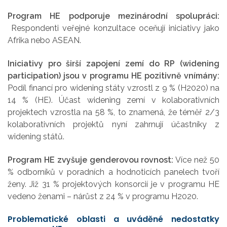
Program HE podporuje mezinárodní spolupráci:
Respondenti veřejné konzultace oceňují iniciativy jako
Afrika nebo ASEAN.
Iniciativy pro širší zapojení zemí do RP (widening
participation) jsou v programu HE pozitivně vnímány:
Podíl financí pro widening státy vzrostl z 9 % (H2020) na
14 % (HE). Účast widening zemí v kolaborativních
projektech vzrostla na 58 %, to znamená, že téměř 2/3
kolaborativních projektů nyní zahrnují účastníky z
widening států.
Program HE zvyšuje genderovou rovnost:
Více než 50
% odborníků v poradních a hodnoticích panelech tvoří
ženy. Již 31 % projektových konsorcií je v programu HE
vedeno ženami – nárůst z 24 % v programu H2020.
Problematické oblasti a uváděné nedostatky