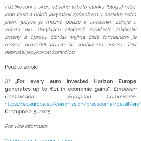
Publikování a šíření obsahu tohoto článku (blogu) nebo
jeho části a příloh jakýmkoli způsobem v českém nebo
jiném jazyce je možné pouze s uvedením zdroje a
autora dle obvyklých citačních zvyklostí. Jakékoliv
změny a úpravy článku (vyjma čistě formálních) je
možné provádět pouze se souhlasem autora.
Text
neprošel jazykovou kontrolou.
Použité zdroje:
[1]
„For every euro invested Horizon Europe
generates up to €11 in economic gains"
.
European
Commission - European Commission
,
https://ec.europa.eu/commission/presscorner/detail/en
Dostupné 2. 5. 2025.
Pro více informací:
Commission Communication