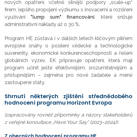
nových opatření, včetně silnější podpory „scale-up“
firem, lepšího propojení výzkumu s inovacemi a rozšíření
využívání
"lump sum" financování
, které snižuje
administrativní náklady až o 30 %.
Program HE zůstává i v dalších letech klíčovým pilířem
evropské snahy o posílení vědecké a technologické
suverenity, ekonomické konkurenceschopnosti a řešení
globálních výzev. EK připravuje opatření, která mají
program učinit ještě efektivnějším, srozumitelnějším a
přístupnějším – zejména pro nové žadatele a méně
zastoupené státy.
Shrnutí některých zjištění střednědobého
hodnocení programu Horizont Evropa
(zapracovány rovněž připomínky a názory stakeholderů
z veřejné konzultace „Have Your Say“ (2023–2024))
Z obecných hodnocení programu HE