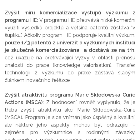
Zvýšit míru komercializace výstupů výzkumu z
programu HE:
V programu HE přetrvává nízké komerční
využití výsledků projektů a většina patentů zůstává "v
šuplíku". Ačkoliv program HE podporuje kvalitní výzkum,
pouze 1/3 patentů z univerzit a výzkumných institucí
je skutečně komercializována a dostává se na trh
,
což ukazuje na přetrvávající výzvy v oblasti přenosu
znalostí do praxe (knowledge valorisation). Transfer
technologií z výzkumu do praxe zůstává slabým
článkem inovačního řetězce.
Zvýšit atraktivitu programu Marie Skłodowska-Curie
Actions (MSCA):
Z hodnocení rovněž vyplynulo, že je
třeba zvýšit atraktivitu akcí Marie Skłodowska-Curie
(MSCA). Program je sice vnímán jako úspěšný a kvalitní,
ale některé jeho aspekty mohou být odrazující –
zejména pro výzkumnice s rodinnými závazky,
výzkumníky z méně zapojených zemí nebo uchazeče