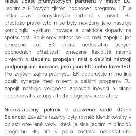
Nízká účast průmyslových partnerů v misích EU
:
Jedním z klíčových zjištění hodnocení programu HE je
nízká účast průmyslových partnerů v misích EU,
přestože právě tyto mise byly navrženy jako nástroje
kombinující výzkum, inovace a praktické dopady na
společnost. Soukromý sektor se do misí zapojuje jen
omezeně, což EK přičítá nedostatku jasných
obchodních příležitostí, omezené flexibilitě návrhů
projektů a
slabému propojení misí s dalšími nástroji
podporujícími inovace, jako jsou EIC nebo InvestEU.
Pro zvýšení zájmu průmyslu EK doporučuje mimo jiné
posílit synergie mezi misemi a dalšími programy EU,
zapojit nástroje veřejného zadávání inovací a cíleně
podporovat startupy a technologické akcelerátory.
Nedostatečný pokrok v otevřené vědě (Open
Science):
Závažné rezervy byly rovněž identifikovány v
oblasti otevřené vědy, která je sice jedním z principů
programu HE, ale v praxi zůstává nedostatečně