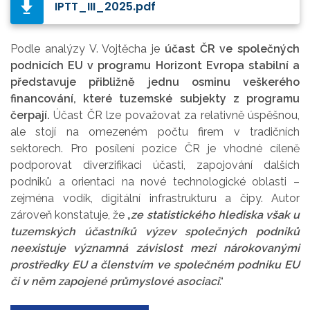
IPTT_III_2025.pdf
Podle analýzy V. Vojtěcha je
účast ČR ve společných
podnicích EU v programu Horizont Evropa stabilní a
představuje přibližně jednu osminu veškerého
financování, které tuzemské subjekty z programu
čerpají.
Účast ČR lze považovat za relativně úspěšnou,
ale stojí na omezeném počtu firem v tradičních
sektorech. Pro posílení pozice ČR je vhodné cíleně
podporovat diverzifikaci účasti, zapojování dalších
podniků a orientaci na nové technologické oblasti –
zejména vodík, digitální infrastrukturu a čipy. Autor
zároveň konstatuje, že „
ze statistického hlediska však u
tuzemských účastníků výzev společných podniků
neexistuje významná závislost mezi nárokovanými
prostředky EU a členstvím ve společném podniku EU
či v něm zapojené průmyslové asociaci
.“