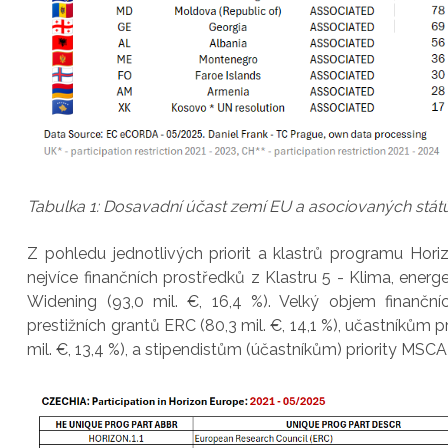
Tabulka 1: Dosavadní účast zemí EU a asociovaných stá
Z pohledu jednotlivých priorit a klastrů programu Ho
nejvíce finančních prostředků z Klastru 5 - Klima, energet
Widening (93,0 mil. €, 16,4 %). Velký objem finančn
prestižních grantů ERC (80,3 mil. €, 14,1 %), učastníkům p
mil. €, 13,4 %), a stipendistům (účastníkům) priority MSCA (