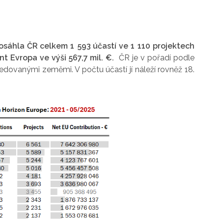
osáhla ČR celkem 1 593 účastí ve 1 110 projektech
t Evropa ve výši 567,7 mil. €.
ČR je v pořadí podle
edovanými zeměmi. V počtu účastí jí náleží rovněž 18.