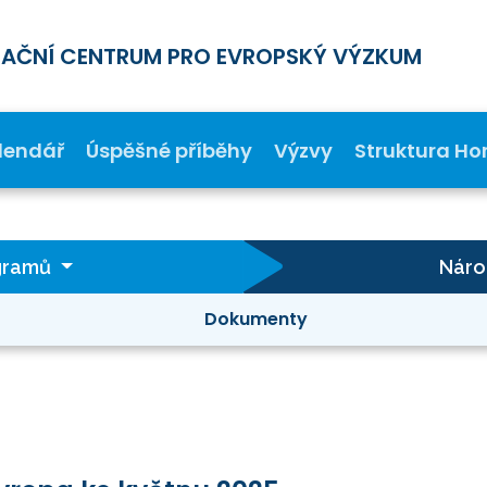
MAČNÍ CENTRUM PRO EVROPSKÝ VÝZKUM
lendář
Úspěšné příběhy
Výzvy
Struktura Ho
gramů
Náro
Dokumenty