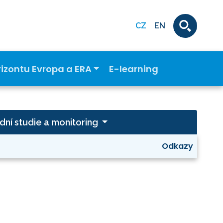
CZ
EN
rizontu Evropa a ERA
E-learning
dní studie a monitoring
Odkazy