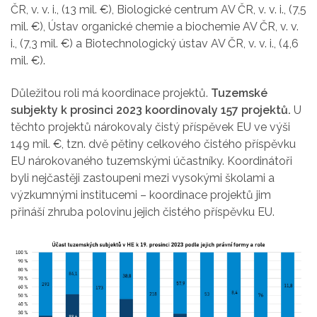
ČR, v. v. i., (13 mil. €), Biologické centrum AV ČR, v. v. i., (7,5
mil. €), Ústav organické chemie a biochemie AV ČR, v. v.
i., (7,3 mil. €) a Biotechnologický ústav AV ČR, v. v. i., (4,6
mil. €).
Důležitou roli má koordinace projektů.
Tuzemské
subjekty k prosinci 2023 koordinovaly 157 projektů.
U
těchto projektů nárokovaly čistý příspěvek EU ve výši
149 mil. €, tzn. dvě pětiny celkového čistého příspěvku
EU nárokovaného tuzemskými účastníky. Koordinátoři
byli nejčastěji zastoupeni mezi vysokými školami a
výzkumnými institucemi – koordinace projektů jim
přináší zhruba polovinu jejich čistého příspěvku EU.