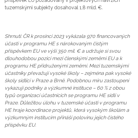
příspěvek EU požadovaný v projektových návrzích
tuzemskými subjekty dosahoval 1,8 mld. €.
Shrnutí: ČR k prosinci 2023 vykázala 970 financovaných
účastí v programu HE s nárokovaným čistým
příspěvkem EU ve výši 350 mil. € a udržuje si svou
dlouhodobou pozici mezi členskými zeměmi EU a k
programu HE přidruženými zeměmi. Mezi tuzemskými
účastníky převažují vysoké školy – zejména pak vysoké
školy sídlící v Praze a Brně. Podobnou míru zastoupení
vykazují podniky a výzkumné instituce – 60 % z obou
typů organizací účastnících se programu HE sídlí v
Praze. Důležitou úlohu v tuzemské účasti v programu
HE hraje koordinace projektů, která vysokým školám a
výzkumným institucím přináší polovinu jejich čistého
příspěvku EU.