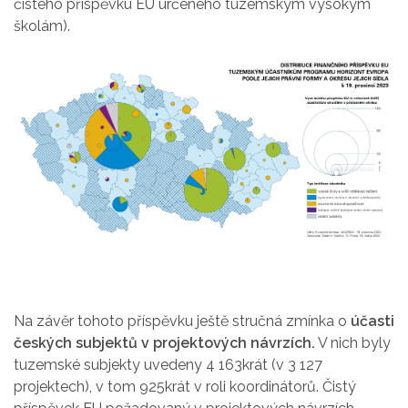
čistého příspěvku EU určeného tuzemským vysokým
školám).
Na závěr tohoto příspěvku ještě stručná zmínka o
účasti
českých subjektů v projektových návrzích.
V nich byly
tuzemské subjekty uvedeny 4 163krát (v 3 127
projektech), v tom 925krát v roli koordinátorů. Čistý