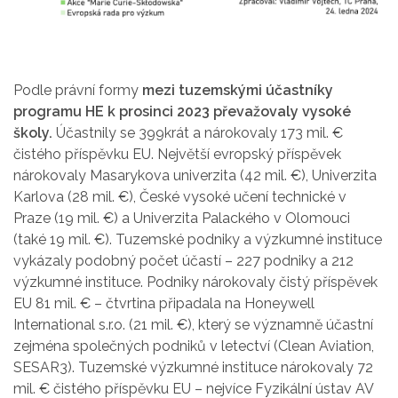
Podle právní formy
mezi tuzemskými účastníky
programu HE k prosinci 2023 převažovaly vysoké
školy.
Účastnily se 399krát a nárokovaly 173 mil. €
čistého příspěvku EU. Největší evropský příspěvek
nárokovaly Masarykova univerzita (42 mil. €), Univerzita
Karlova (28 mil. €), České vysoké učení technické v
Praze (19 mil. €) a Univerzita Palackého v Olomouci
(také 19 mil. €). Tuzemské podniky a výzkumné instituce
vykázaly podobný počet účastí – 227 podniky a 212
výzkumné instituce. Podniky nárokovaly čistý příspěvek
EU 81 mil. € – čtvrtina připadala na Honeywell
International s.r.o. (21 mil. €), který se významně účastní
zejména společných podniků v letectví (Clean Aviation,
SESAR3). Tuzemské výzkumné instituce nárokovaly 72
mil. € čistého příspěvku EU – nejvíce Fyzikální ústav AV