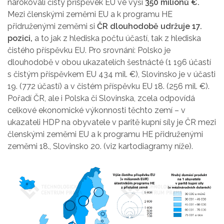
nárokovali čistý příspěvek EU ve výši
350 milionů €.
Mezi členskými zeměmi EU a k programu HE
přidruženými zeměmi si
ČR dlouhodobě udržuje 17.
pozici,
a to jak z hlediska počtu účastí, tak z hlediska
čistého příspěvku EU. Pro srovnání: Polsko je
dlouhodobě v obou ukazatelích šestnácté (1 196 účastí
s čistým příspěvkem EU 434 mil. €), Slovinsko je v účasti
19. (772 účastí) a v čistém příspěvku EU 18. (256 mil. €).
Pořadí ČR, ale i Polska či Slovinska, zcela odpovídá
celkové ekonomické výkonnosti těchto zemí – v
ukazateli HDP na obyvatele v paritě kupní síly je ČR mezi
členskými zeměmi EU a k programu HE přidruženými
zeměmi 18., Slovinsko 20. (viz kartodiagramy níže).