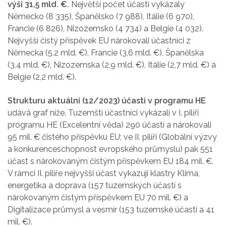
výši 31,5 mld. €.
Největší počet účastí vykázaly
Německo (8 335), Španělsko (7 988), Itálie (6 970),
Francie (6 826), Nizozemsko (4 734) a Belgie (4 032).
Nejvyšší čistý příspěvek EU nárokovali účastníci z
Německa (5,2 mld. €), Francie (3,6 mld. €), Španělska
(3,4 mld. €), Nizozemska (2,9 mld. €), Itálie (2,7 mld. €) a
Belgie (2,2 mld. €).
Strukturu aktuální (12/2023) účasti v programu HE
udává graf níže. Tuzemští účastníci vykázali v I. pilíři
programu HE (Excelentní věda) 290 účastí a nárokovali
95 mil. € čistého příspěvku EU; ve II. pilíři (Globální výzvy
a konkurenceschopnost evropského průmyslu) pak 551
účast s nárokovaným čistým příspěvkem EU 184 mil. €.
V rámci II. pilíře nejvyšší účast vykazují klastry Klima,
energetika a doprava (157 tuzemských účastí s
nárokovaným čistým příspěvkem EU 70 mil. €) a
Digitalizace průmysl a vesmír (153 tuzemské účasti a 41
mil. €).