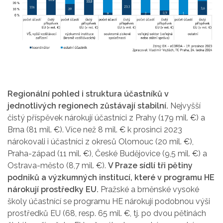
Regionální pohled i struktura účastníků v
jednotlivých regionech zůstávají stabilní.
Nejvyšší
čistý příspěvek nárokují účastníci z Prahy (179 mil. €) a
Brna (81 mil. €). Více než 8 mil. € k prosinci 2023
nárokovali i účastníci z okresů Olomouc (20 mil. €),
Praha-západ (11 mil. €), České Budějovice (9,5 mil. €) a
Ostrava-město (8,7 mil. €).
V Praze sídlí tři pětiny
podniků a výzkumných institucí, které v programu HE
nárokují prostředky EU.
Pražské a brněnské vysoké
školy účastnící se programu HE nárokují podobnou výši
prostředků EU (68, resp. 65 mil. €, tj. po dvou pětinách