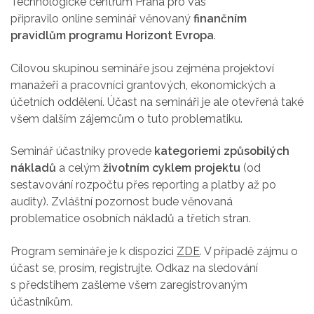
Technologické centrum Praha pro Vás
připravilo online seminář věnovaný
finančním
pravidlům programu Horizont Evropa
.
Cílovou skupinou semináře jsou zejména
projektoví
manažeři a pracovníci grantových, ekonomických a
účetních oddělení. Účast na semináři je ale otevřená také
všem dalším zájemcům o tuto problematiku.
Seminář účastníky provede
kategoriemi způsobilých
nákladů
a celým
životním cyklem projektu
(od
sestavování
rozpočtu přes reporting a platby až po
audity)
. Zvláštní pozornost bude věnovaná
problematice osobních nákladů a třetích stran.
Program semináře je k dispozici
ZDE
.
V případě zájmu o
účast se, prosím, registrujte. Odkaz na sledování
s předstihem zašleme všem zaregistrovaným
účastníkům.