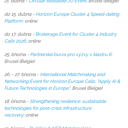
21. dubna -
Circular Biobased JU Event;
Brusel (Belgie)
do 15. dubna -
Horizon Europe Cluster 4 Speed-dating
Platform
; online
do 17. dubna -
Brokerage Event for Cluster 4 Industry
Calls 2026
; online
25. března -
Partnerská burza pro výzvy v klastru 6
;
Brusel (Belgie)
26. - 27. března -
International Matchmaking and
Networking Event for Horizon Europe Calls: “Apply AI &
Future Technologies in Europe”
; Brusel (Belgie)
18. března -
Strengthening resilience: sustainable
technologies for post-crisis infrastructure
recovery
;
online