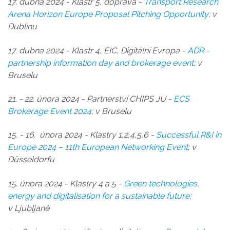
17. dubna 2024 - Klastr 5, doprava -
Transport Research
Arena Horizon Europe Proposal Pitching Opportunity;
v
Dublinu
17. dubna 2024 - Klastr 4, EIC, Digitální Evropa -
ADR -
partnership information day and brokerage event;
v
Bruselu
21. - 22. února 2024 - Partnerství CHIPS JU -
ECS
Brokerage Event 2024
; v Bruselu
15. - 16. února 2024 - Klastry 1,2,4,5,6 -
Successful R&I in
Europe 2024 – 11th European Networking Event
; v
Düsseldorfu
15. února 2024 - Klastry 4 a 5 -
Green technologies,
energy and digitalisation for a sustainable future
;
v Ljubljaně