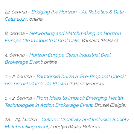
22. června -
Bridging the Horizon – AI, Robotics & Data -
Calls 2027
;
online
8. června -
Networking and Matchmaking on Horizon
Europe Clean Industrial Deal Calls
; Varšava (Polsko)
4. června -
Horizon Europe Clean Industrial Deal
Brokerage Event
; online
1. - 2. června -
Partnerská burza a 'Pre-Proposal Check'
pro předkladatele do Klastru 2
; Paříž (Francie)
1. - 2. června -
From Ideas to Impact: Emerging Health
Technologies in Action Brokerage Event
; Brusel (Belgie)
28. - 29. kvě
tna -
Culture, Creativity and Inclusive Society
Matchmaking event
;
Londýn (Velká Británie)