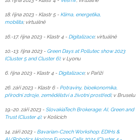
18. října 2023 - Klastr 4 -
Vesmír
; virtuálně
18. října 2023 - Klastr 5 -
Klima, energetika,
mobilita
; virtuálně
16.-17. října 2023 - Klastr 4 -
Digitalizace
; virtuálně
10.-13. října 2023 -
Green Days at Pollutec show 2023
(Cluster 5 and Cluster 6)
;
v Lyonu
6. října 2023 - Klastr 4 -
Digitalizace
; v Paříži
26. září 2023 - Klastr 6 -
Potraviny, bioekonomika,
přírodní zdroje, zemědělství a životní
prostředí
; v Bruselu
19.-20. září 2023 -
S
lovakiaTech Brokerage: AI, Green and
Trust (Cluster 4);
v Košicích
14. září 2023 -
Bavarian-Czech Workshop: EDIHs &
AI/Robotics Horizon Europe Calls 2024 (Cluster 4 -