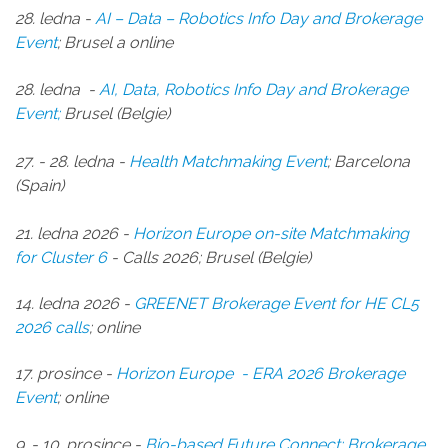
28. ledna -
AI – Data – Robotics Info Day and Brokerage
Event
; Brusel a online
28. ledna -
AI, Data, Robotics Info Day and Brokerage
Event;
Brusel (Belgie)
27. - 28. ledna -
Health Matchmaking Event
; Barcelona
(Spain)
21. ledna 2026 -
Horizon Europe on-site Matchmaking
for Cluster 6
- Calls 2026; Brusel (Belgie)
14. l
edna 2026 -
GREENET Brokerage Event for HE CL5
2026 calls
; online
17. prosince -
Horizon Europe - ERA 2026 Brokerage
Event
; online
9. - 10. prosince -
Bio-based Future Connect: Brokerage