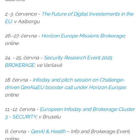
2.-3. července -
The Future of Digital Investements in the
EU;
v Aalborgu
26.-27. června -
Horizon Europe Missions Brokerage
;
online
24. - 25. června -
Security Research Event 2025
BROKERAGE
; ve Varšavě
18. června -
Infoday and pitch session
on Challenge-
driven GenAI4EU booster call under Horizon Europe
;
online
11.-12. června -
European Infoday and Brokerage Cluster
3 - SECURITY
; v Bruselu
6. června -
GenAI & Health
– Info and Brokerage Event,
online