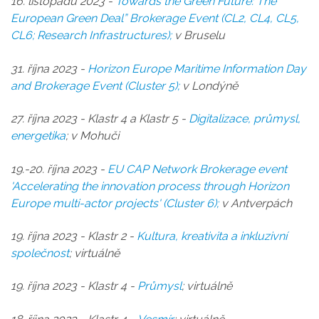
16. listopadu 2023 -
Towards the Green Future: The
European Green Deal” Brokerage Event (CL2, CL4, CL5,
CL6; Research Infrastructures
);
v Bruselu
31. října 2023 -
Horizon Europe Maritime Information Day
and Brokerage Event (Cluster 5);
v Londýně
27. října 2023 - Klastr 4 a Klastr 5 -
Digitalizace, průmysl,
energetika
; v Mohuči
19.-20. října 2023 -
EU CAP Network Brokerage event
'Accelerating the innovation process through Horizon
Europe multi-actor projects' (Cluster 6)
;
v Antverpách
19. října 2023 - Klastr 2 -
Kultura, kreativita a inkluzivní
společnost
; virtuálně
19. října 2023 - Klastr 4 -
Průmysl
; virtuálně