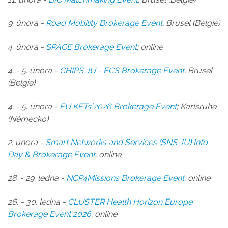
9. února -
Road Mobility Brokerage Event
; Brusel (Belgie)
4. února -
SPACE Brokerage Event
; online
4. - 5. února
-
CHIPS JU - ECS Brokerage Event
;
Brusel
(Belgie)
4. - 5. února
-
EU KETs`2026 Brokerage Event
; Karlsruhe
(Německo)
2. února -
Smart Networks and Services (SNS JU) I
nfo
Day & Brokerage Event
;
online
28. - 29. ledna -
NCP4Missions
Brokerage Event
; online
26. - 30. ledna -
CLUSTER Health Horizon Europe
Brokerage Event 2026
; online