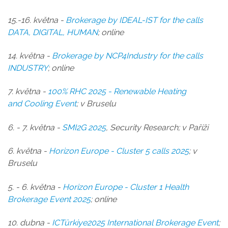
15.-16. května -
B
rokerage by IDEAL-IST for the calls
DATA, DIGITAL, HUMAN
; online
14. května -
Brokerage by NCP4Industry for the calls
INDUSTRY
; online
7. května -
100% RHC 2025 -
Renewable Heating
and
Cooling
Event
; v Bruselu
6. - 7. května -
SMI2G 2025
, Security Research; v Paříži
6. května -
Horizon Europe - Cluster 5 calls 2025
; v
Bruselu
5. - 6. května -
Horizon Europe - Cluster 1 Health
Brokerage Event 2025
; online
10. dubna -
ICTürkiye2025 International Brokerage Event
;