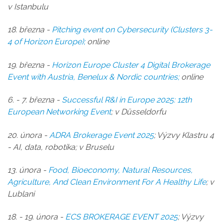
v Istanbulu
18. března -
Pitching event on Cybersecurity (Clusters 3-
4 of Horizon Europe)
;
online
19. března -
Horizon Europe Cluster 4 Digital Brokerage
Event with Austria, Benelux & Nordic countries;
online
6. - 7. března -
Successful R&I in Europe 2025: 12th
European Networking Event
; v Düsseldorfu
20. února -
ADRA Brokerage Event 2025
; Výzvy Klastru 4
- AI, data, robotika; v Bruselu
13. února -
Food, Bioeconomy, Natural Resources,
Agriculture, And Clean Environment For A Healthy Life
; v
Lublani
18. - 19. února -
ECS BROKERAGE EVENT 2025
; Výzvy