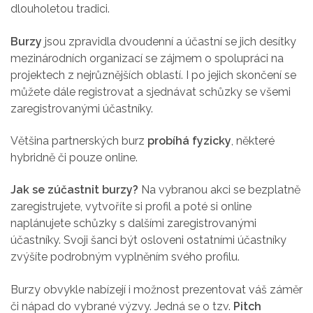
dlouholetou tradici
.
Burzy
jsou zpravidla dvoudenní a účastní se jich desítky
mezinárodních organizací se zájmem o spolupráci n
a
projektech z nejrůznějších oblastí.
I po jejich skončení se
můžete dále registrovat a sjednávat schůzky se všemi
zaregistrovanými účastníky.
Většina partnerských burz
probíhá
fyzicky
, některé
hybridně či pouze online.
Jak se zúčastnit burzy?
Na vybranou akci se bezplatně
zaregistrujete, vytvoříte si profil a poté si online
naplánujete schůzky s dalšími zaregistrovanými
účastníky. Svoji šanci být osloveni ostatními účastníky
zvýšíte podrobným vyplněním svého profilu.
Burzy obvykle nabízejí i možnost prezentovat váš záměr
či nápad do vybrané výzvy. Jedná se o tzv.
Pitch