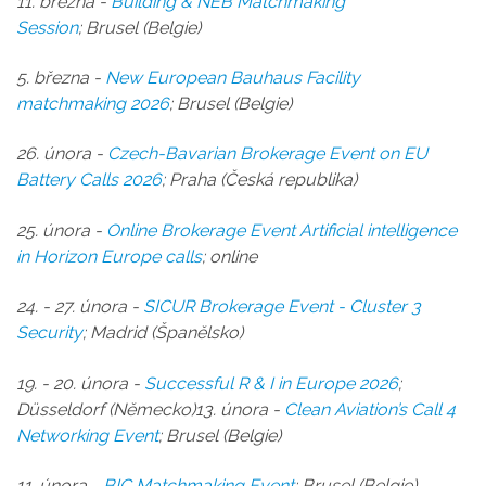
11. března -
Building & NEB Matchmaking
Session
;
Brusel (Belgie)
5. března -
New European Bauhaus Facility
matchmaking 2026
; Brusel (Belgie)
26. února -
Czech-Bavarian Brokerage Event on EU
Battery Calls 2026
; Praha (Česká republika)
25. února -
Online Brokerage Event Artificial intelligence
in Horizon Europe calls
; online
24. - 27. února -
SICUR Brokerage Event - Cluster 3
Security
; Madrid (Španělsko)
19. - 20. února
-
Successful R & I in Europe 2026
;
Düsseldorf (Německo)
13. února -
Clean Aviation’s Call 4
Networking Event
;
Brusel (Belgie)
11. února -
BIC Matchmaking Event
; Brusel (Belgie)