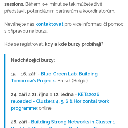
sessions
. Během 3-5 minut se tak můžete živě
představit potenciálním partnerům a koordinátorům.
Neváhejte nás
kontaktovat
pro více informací či pomoc
s přípravou na burzu.
Kde se registrovat,
kdy a kde
b
u
rzy probíhají?
Nadcházející burzy:
15. - 16. září
-
Blue-Green Lab: Building
Tomorrow’s Projects
; Brusel (Belgie)
24. září
a
21. října
a
12. ledna
-
KETs2026
reloaded - Clusters 4, 5, 6 & Horizontal work
programme
; online
28. září
-
Building Strong Networks in Cluster 1