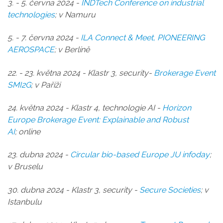
3. - 5. června 2024 -
INDTech Conference on industrial
technologies
; v Namuru
5. - 7. června 2024 -
ILA Connect & Meet, PIONEERING
AEROSPACE
; v Berlíně
22. - 23. května 2024 - Klastr 3, security-
Brokerage Event
SMI2G
; v Paříži
24. května 2024 - Klastr 4, technologie AI -
Horizon
Europe Brokerage Event: Explainable and Robust
AI
; online
23. dubna 2024 -
Circular bio-based Europe JU infoday
;
v Bruselu
30. dubna 2024 - Klastr 3, security -
Secure Societies
; v
Istanbulu