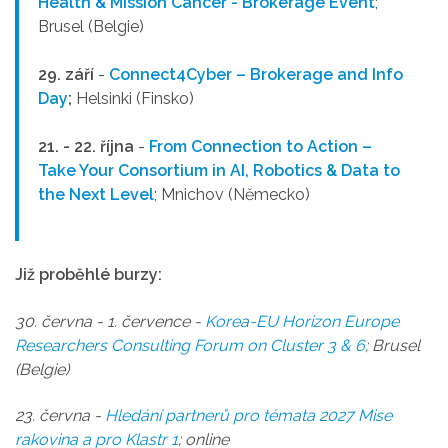
Health & Mission Cancer - Brokerage Event
;
Brusel (Belgie)
29. září
-
Connect4Cyber
– Brokerage and Info
Day
;
Helsinki (Finsko)
21. - 22. října
-
From Connection to Action –
Take Your Consortium in AI, Robotics & Data to
the Next Level
; Mnichov (Německo)
Již proběhlé burzy:
30. června - 1. července -
Korea-EU Horizon Europe
Researchers Consulting Forum on Cluster 3 & 6
; Brusel
(Belgie)
23. června -
Hledání partnerů pro témata 2027 Mise
rakovina a pro Klastr 1
; online