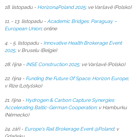
18. listopadu -
Horizon4Poland 2025;
ve Varšavě (Polsko)
11. - 13. listopadu -
Academic Bridges: Paraguay –
European Union
; online
4. - 5. listopadu -
Innovative Health Brokerage Event
2025
; v Bruselu (Belgie)
28. října -
INSE Construction 2025
;
ve Varšavě (Polsko)
22. října -
Funding the Future Of Space: Horizon Europe
;
v Rize (Lotyšsko)
21. října -
Hydrogen & Carbon Capture Synergies:
Accelerating Baltic-German Cooperation;
v Hamburku
(Německo)
24. září -
Europe's Rail Brokerage Event @Poland
; v
Gdaňsku