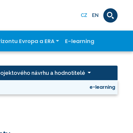
CZ
EN
rizontu Evropa a ERA
E-learning
rojektového návrhu a hodnotitelé
e-learning