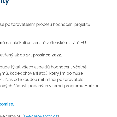
nty
t se pozorovatelem procesu hodnocení projektů
amů
na jakékoli univerzitě v členském státě EU.
tevřený až do
14. prosince 2022.
e bude týkat všech aspektů hodnocení, včetně
ájmů, kodex chování atd.), který jim pomůže
ii. Následně budou mít mladí pozorovatelé
ektových žádostí podaných v rámci programu Horizont
komise.
vejcarovou (
svejcarova@tc.cz
).