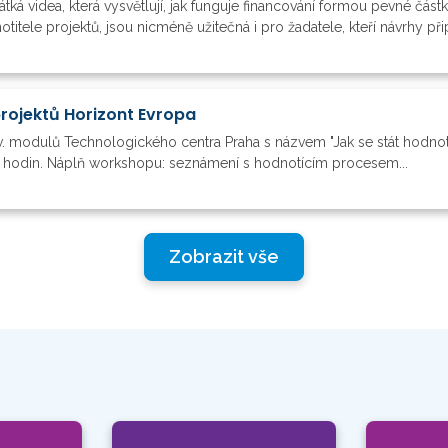
átká videa, která vysvětlují, jak funguje financování formou pevné čá
tele projektů, jsou nicméně užitečná i pro žadatele, kteří návrhy připr
projektů Horizont Evropa
v. modulů Technologického centra Praha s názvem "Jak se stát hodnot
2 hodin. Náplň workshopu: seznámení s hodnotícím procesem...
Zobrazit vše