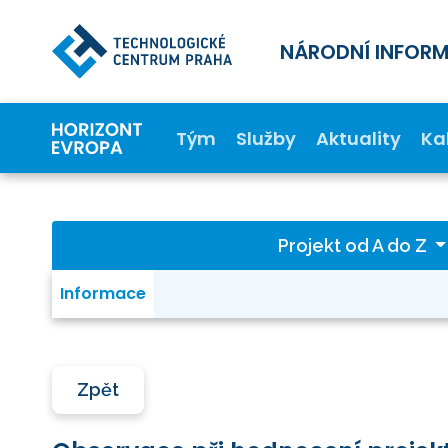
NÁRODNÍ INFOR
Tým
Služby
Aktuality
Ka
Projekt od A do Z
Informace
Zpět