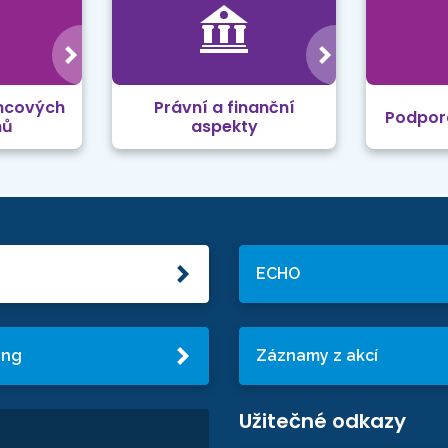
mcových
Právní a finanční
Podpor
mů
aspekty
ECHO
ing
Záznamy z akcí
Užitečné odkazy