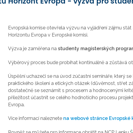
ů Horizont Evropa - výzva pro stude
Evropská komise otevřela výzvu na vyjádření zájmu stá
Horizontu Evropa v Evropské komisi.
Výzva je zaměřena na
studenty magisterských progr
Výběrový proces bude probíhat kontinuálně a zůstává o
Úspěšní uchazeči se na úvod zúčastní semináře, který s
praktického školení a etických otázek (důvěrnost, střet z
dostatečně se seznámit s procesem a hodnocenými kritér
příležitost účastnit se celého hodnotícího procesu proj
Evropa.
Více informací naleznete
na webové stránce Evropské 
Rovněž se můžete pro informace obrátit na NCP Lenku Š