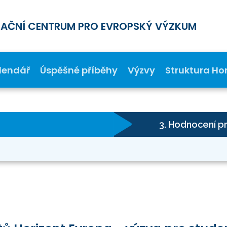
MAČNÍ CENTRUM PRO EVROPSKÝ VÝZKUM
lendář
Úspěšné příběhy
Výzvy
Struktura Ho
3. Hodnocení p