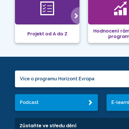
Hodnocení rá
Projekt od A do Z
progra
Více o programu Horizont Evropa
Podcast
E-learn
Zůstaňte ve středu dění