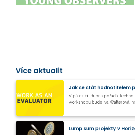
Více aktualit
Jak se stát hodnotitelem 
V pátek 11. dubna pořádá Techno
workshopu bude Iva Walterová, ho
Lump sum projekty v Horiz