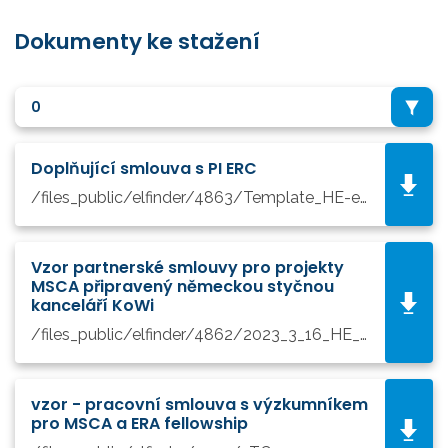
Dokumenty ke stažení
0
Doplňující smlouva s PI ERC
/files_public/elfinder/4863/Template_HE-erc-suppl-aggr_en (3).docx
Vzor partnerské smlouvy pro projekty
MSCA připravený německou styčnou
kanceláří KoWi
/files_public/elfinder/4862/2023_3_16_HE_MSCA_Partnership_Agreement_v0.docx
vzor - pracovní smlouva s výzkumníkem
pro MSCA a ERA fellowship