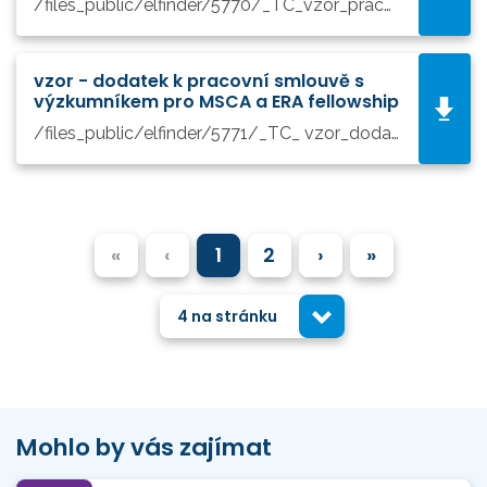
/files_public/elfinder/5770/_TC_vzor_pracovní smlouva s výzkumníkem pro MSCA a ERA fellowship .docx
vzor - dodatek k pracovní smlouvě s
výzkumníkem pro MSCA a ERA fellowship
/files_public/elfinder/5771/_TC_ vzor_dodatek k pracovní smlouvě s výzkumníkem - MSCA a ERA fellowship.docx
«
‹
1
2
›
»
4 na stránku
Mohlo by vás zajímat