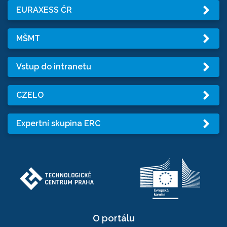
EURAXESS ČR
MŠMT
Vstup do intranetu
CZELO
Expertní skupina ERC
O portálu